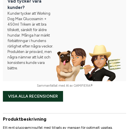
Vad tycker våra
kunder?
Kunder tycker att Working
Dog Max Glucosamin +
450ml Trikem är ett bra
tillskott, särskilt för äldre
hundar. Många har märkt
förbättringar i hundens
rörlighet efter några veckor.
Produkten är prisvärd, men
några nämner att lukt och
konsistens kunde vara
bättre.
Sammanfattat med AI av GAMIFIERA.®
VISA ALLA RECENSIONER
Produktbeskrivning
Ett rent glucosaminsulfat med tillsats av mangan för optimalt upptag.