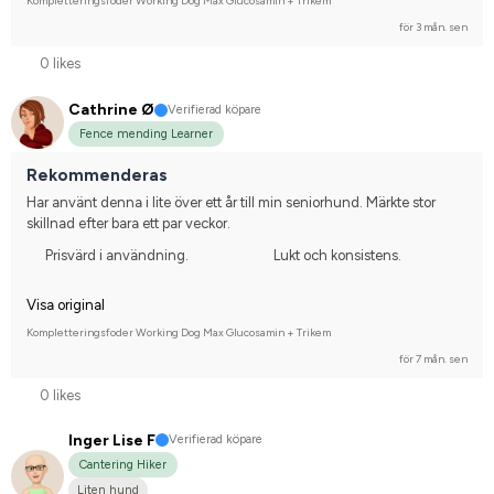
Kompletteringsfoder Working Dog Max Glucosamin + Trikem
för 3 mån. sen
0 likes
Cathrine Ø
Verifierad köpare
Fence mending Learner
Rekommenderas
Har använt denna i lite över ett år till min seniorhund. Märkte stor 
skillnad efter bara ett par veckor.
Prisvärd i användning.
Lukt och konsistens.
Visa original
Kompletteringsfoder Working Dog Max Glucosamin + Trikem
för 7 mån. sen
0 likes
Inger Lise F
Verifierad köpare
Cantering Hiker
Liten hund