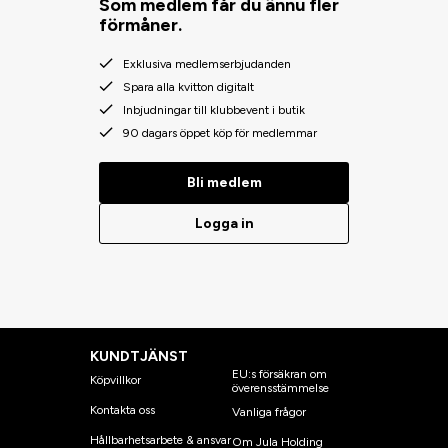
Som medlem får du ännu fler
förmåner.
Exklusiva medlemserbjudanden
Spara alla kvitton digitalt
Inbjudningar till klubbevent i butik
90 dagars öppet köp för medlemmar
Bli medlem
Logga in
KUNDTJÄNST
EU:s försäkran om
Köpvillkor
överensstämmelse
Kontakta oss
Vanliga frågor
Hållbarhetsarbete & ansvar
Om Jula Holding