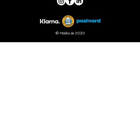
© Hööks.se 2020