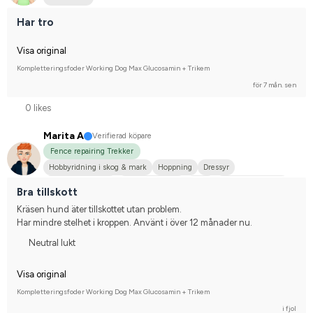
Har tro
Visa original
Kompletteringsfoder Working Dog Max Glucosamin + Trikem
för 7 mån. sen
0 likes
Marita A
Verifierad köpare
Fence repairing Trekker
Hobbyridning i skog & mark
Hoppning
Dressyr
Fälttävlan/Terräng
Mellanstor hund
P.R.E.
Nej, jag tävlar inte
Bra tillskott
Kräsen hund äter tillskottet utan problem.
Har mindre stelhet i kroppen. Använt i över 12 månader nu.
Neutral lukt
Visa original
Kompletteringsfoder Working Dog Max Glucosamin + Trikem
i fjol