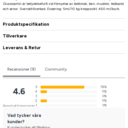
Glucosamin är betydelsefullt vid förnyelse av ledbrosk, ben, muskler, ledband
och senor. Svensktillverkad. Dosering: 5ml/10 kg kroppsvikt. 450 ml/burk.
Produktspecifikation
Tillverkare
Leverans & Retur
Recensioner (9)
Community
5
78%
4.6
4
11%
3
0%
2
11%
1
0%
Baserat på 9 recensioner
Vad tycker våra
kunder?
Kunder tycker att Working