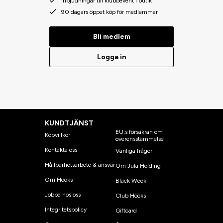
Inbjudningar till klubbevent i butik
90 dagars öppet köp för medlemmar
Bli medlem
Logga in
KUNDTJÄNST
EU:s försäkran om
Köpvillkor
överensstämmelse
Kontakta oss
Vanliga frågor
Hållbarhetsarbete & ansvar
Om Jula Holding
Om Hööks
Black Week
Jobba hos oss
Club Hööks
Integritetspolicy
Giftcard