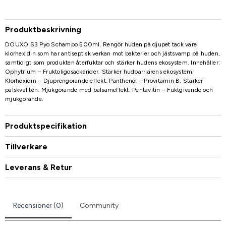
Produktbeskrivning
DOUXO S3 Pyo Schampo 500ml. Rengör huden på djupet tack vare
klorhexidin som har antiseptisk verkan mot bakterier och jästsvamp på huden,
samtidigt som produkten återfuktar och stärker hudens ekosystem. Innehåller:
Ophytrium – Fruktoligosackarider. Stärker hudbarriärens ekosystem.
Klorhexidin – Djuprengörande effekt. Panthenol – Provitamin B. Stärker
pälskvalitén. Mjukgörande med balsameffekt. Pentavitin – Fuktgivande och
mjukgörande.
Produktspecifikation
Tillverkare
Leverans & Retur
Recensioner (0)
Community