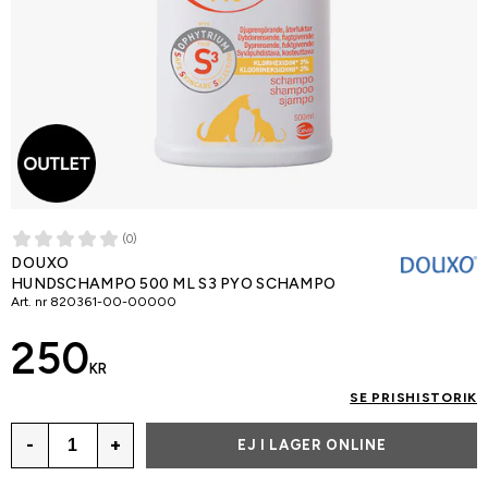
(0)
DOUXO
HUNDSCHAMPO 500 ML S3 PYO SCHAMPO
Art. nr
820361-00-00000
250
KR
SE PRISHISTORIK
-
+
EJ I LAGER ONLINE