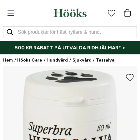
500 KR RABATT PÅ UTVALDA RIDHJÄLMAR* >
Hem
Hööks Care
Hundvård
Sjukvård
Tassalva