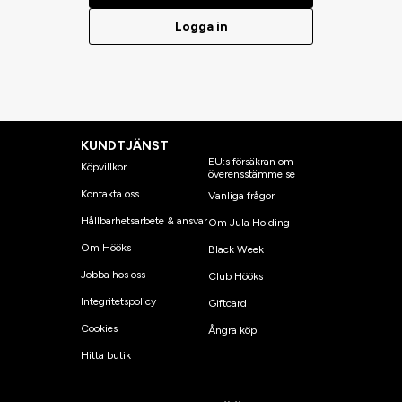
Logga in
KUNDTJÄNST
EU:s försäkran om
Köpvillkor
överensstämmelse
Kontakta oss
Vanliga frågor
Hållbarhetsarbete & ansvar
Om Jula Holding
Om Hööks
Black Week
Jobba hos oss
Club Hööks
Integritetspolicy
Giftcard
Cookies
Ångra köp
Hitta butik