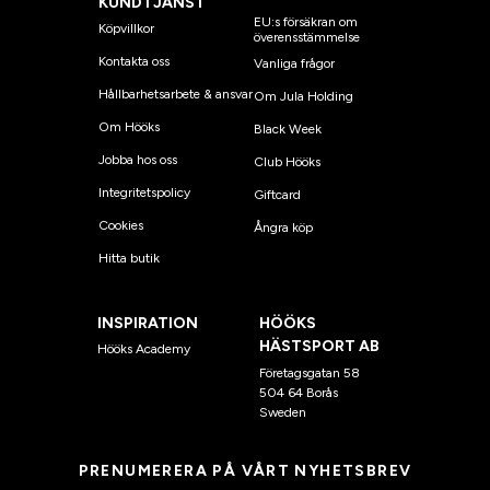
KUNDTJÄNST
EU:s försäkran om
Köpvillkor
överensstämmelse
Kontakta oss
Vanliga frågor
Hållbarhetsarbete & ansvar
Om Jula Holding
Om Hööks
Black Week
Jobba hos oss
Club Hööks
Integritetspolicy
Giftcard
Cookies
Ångra köp
Hitta butik
INSPIRATION
HÖÖKS
HÄSTSPORT AB
Hööks Academy
Företagsgatan 58
504 64 Borås
Sweden
PRENUMERERA PÅ VÅRT NYHETSBREV