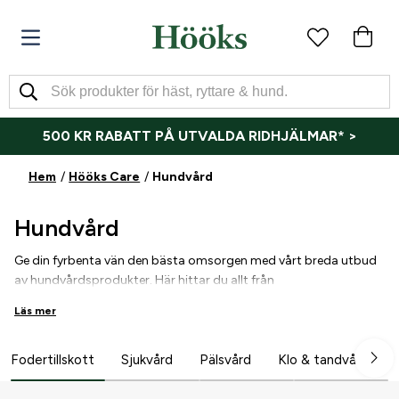
500 KR RABATT PÅ UTVALDA RIDHJÄLMAR* >
Hem
Hööks Care
Hundvård
Hundvård
Ge din fyrbenta vän den bästa omsorgen med vårt breda utbud
av hundvårdsprodukter. Här hittar du allt från
pälsvårdsprodukter och klotänger till schampon och borstar –
Läs mer
allt för att din hund ska må bra och se fantastisk ut. Välj bland
högkvalitativa produkter som är skonsamma mot din hund.
Upptäck vårt sortiment och hitta rätt produkter för just din
Fodertillskott
Sjukvård
Pälsvård
Klo & tandvård
hunds behov!