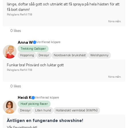
länge, doftar såå gott och utmärkt att få spraya på hela hästen för att 
få bort damm!
Pälsglans Refill TIB
förra mån.
0 likes
Anna W
Verifierad köpare
Trekking Galloper
Hoppning
Dressyr
Nordsvensk brukshäst
Welshponny
Tävlingsrider på hobbynivå
Funkar bra! Prisvärd och luktar gott
Pälsglans Refill TIB
förra mån.
0 likes
Heidi K
Verifierad köpare
Hoof picking Racer
Dressyr
Liten hund
Holländskt varmblod (KWPN)
Tävlingsrider på avancerad nivå
Äntligen en fungerande showshine!
Vår favoritprodukt!