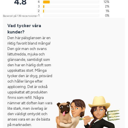
4.8
4
12%
3
2%
2
1%
1
0%
Baserat på 139 recensioner
Vad tycker våra
kunder?
Den här pälsglansen är en
riktig favorit bland många!
Den gör man och svans
lättutredda, mjuka och
glänsande, samtidigt som
den har en härlig doft som
uppskattas stort. Många
tycker den är dryg, prisvärd
och håller länge efter
applicering. Det är också
uppskattat att produkten
finns som refill. Några
nämner att doften kan vara
lite stark, men överlag är
den väldigt omtyckt och
anses vara en av de bästa
på marknaden.