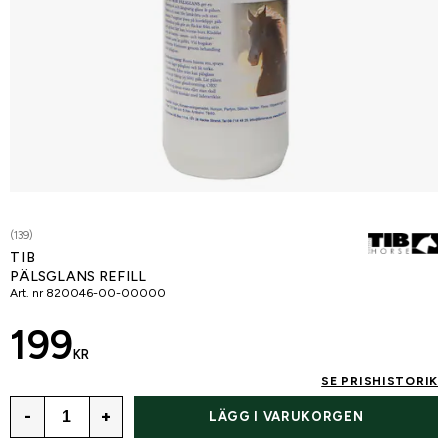
(139)
TIB
PÄLSGLANS REFILL
Art. nr
820046-00-00000
199
KR
SE PRISHISTORIK
-
+
LÄGG I VARUKORGEN