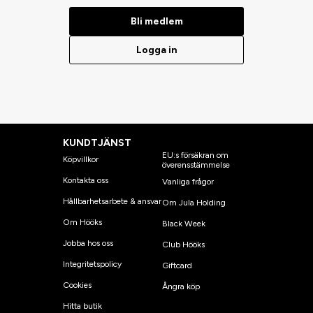
Bli medlem
Logga in
KUNDTJÄNST
EU:s försäkran om
Köpvillkor
överensstämmelse
Kontakta oss
Vanliga frågor
Hållbarhetsarbete & ansvar
Om Jula Holding
Om Hööks
Black Week
Jobba hos oss
Club Hööks
Integritetspolicy
Giftcard
Cookies
Ångra köp
Hitta butik