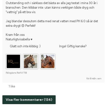
Outstanding och i särklass det bästa av alla jag testat i mina 30 år i 
branschen. Den klibbar inte  utan känns verkligen både dryg och 
”vattnig” på ett bra vis. 
Jag blandar dessutom detta med renat vatten med PH 6.0 så är det 
extra drygt 😍 Perfekt!
Kram från oss
Naturligtvisabella ♥️
Glatt och inte klibbig :)
Inga! Giftig kanske?
Pälsglans Refill TIB
för 8 mån. sen
1 like
Visa fler kommentarer (134)