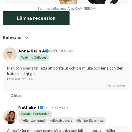
Sammanfattat med AI av GAMIFIERA.®
Lämna recension
Relevans
Anna-Karin Ä
Verifierad köpare
Walking Galloper
Man och svans blir lätta att borsta ut och blir mjuka och lena och den 
luktar väldigt gott
Pälsglans Refill TIB
för 3 v. sedan
0 likes
Nathalie T
Verifierad köpare
Capable Contender
Mellanstor hund
Kallblodstravare
Nej, jag tävlar inte
Älskar!! Gör man och svans så blanka och lätta att reda ut. Håller 