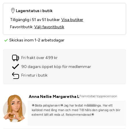
Lagerstatus i butik
Tillgänglig i 51 av 51 butiker
Visa butiker
Favoritbutik
:
Välj favoritbutik
Skickas inom 1-2 arbetsdagar
Fri frakt över 499 kr
90 dagars öppet köp för medlemmar
Fri retur i butik
Anna Nellie Margaretha L
Framröstad topprecension
🌟Bästa pälsglansen!🌟Jag har testat måååååånga.. Har ett 
kallblod med lång man och med TIB hålls den glansig och blir 
extremt lätt att reda ut. Rekommenderas!🌟