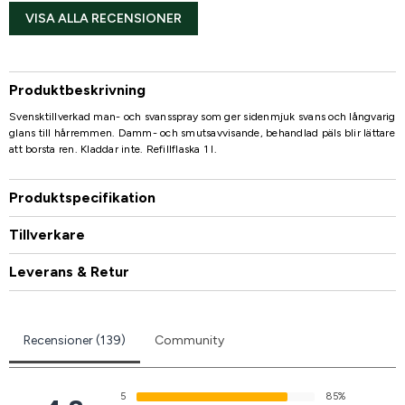
VISA ALLA RECENSIONER
Produktbeskrivning
Svensktillverkad man- och svansspray som ger sidenmjuk svans och långvarig
glans till hårremmen. Damm- och smutsavvisande, behandlad päls blir lättare
att borsta ren. Kladdar inte. Refillflaska 1 l.
Produktspecifikation
Tillverkare
Leverans & Retur
Recensioner (139)
Community
5
85%