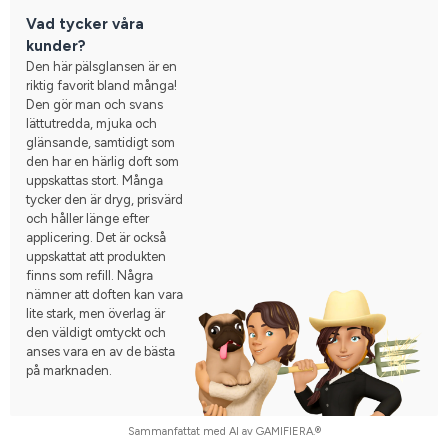
Vad tycker våra
kunder?
Den här pälsglansen är en
riktig favorit bland många!
Den gör man och svans
lättutredda, mjuka och
glänsande, samtidigt som
den har en härlig doft som
uppskattas stort. Många
tycker den är dryg, prisvärd
och håller länge efter
applicering. Det är också
uppskattat att produkten
finns som refill. Några
nämner att doften kan vara
lite stark, men överlag är
den väldigt omtyckt och
anses vara en av de bästa
på marknaden.
Sammanfattat med AI av GAMIFIERA.®