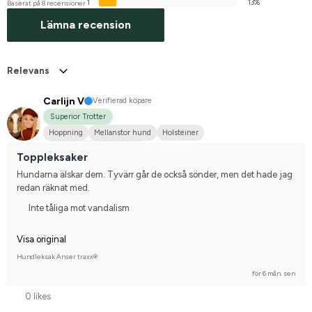
1
13%
Baserat på 8 recensioner
Lämna recension
Relevans
Carlijn V
Verifierad köpare
Superior Trotter
Hoppning
Mellanstor hund
Holsteiner
Tävlingsrider på hobbynivå
Toppleksaker
Hundarna älskar dem. Tyvärr går de också sönder, men det hade jag 
redan räknat med.
Inte tåliga mot vandalism
Visa original
Hundleksak Anser traxx®
för 6 mån. sen
0 likes