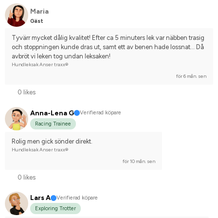
Maria
Gäst
Tyvärr mycket dålig kvalitet! Efter ca 5 minuters lek var näbben trasig 
och stoppningen kunde dras ut, samt ett av benen hade lossnat... Då 
avbröt vi leken tog undan leksaken!
Hundleksak Anser traxx®
för 6 mån. sen
0 likes
Anna-Lena G
Verifierad köpare
Racing Trainee
Rolig men gick sönder direkt.
Hundleksak Anser traxx®
för 10 mån. sen
0 likes
Lars A
Verifierad köpare
Exploring Trotter