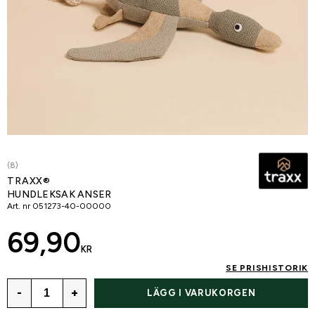
(8)
TRAXX®
HUNDLEKSAK ANSER
Art. nr
051273-40-00000
69,90
KR
SE PRISHISTORIK
-
+
LÄGG I VARUKORGEN