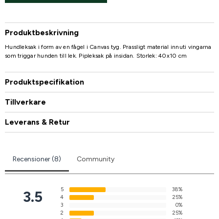
Produktbeskrivning
Hundleksak i form av en fågel i Canvas tyg. Prassligt material innuti vingarna
som triggar hunden till lek. Pipleksak på insidan. Storlek: 40x10 cm
Produktspecifikation
Tillverkare
Leverans & Retur
Recensioner (8)
Community
5
38%
3.5
4
25%
3
0%
2
25%