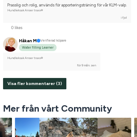
Prasslig och rolig, används för apporteringsträning för vår KLM-valp.
Hundleksak Anser traxx®
i fjol
0 likes
Håkan M
Verifierad köpare
Water filling Learner
Hundleksak Anser traxx®
för 9 mån. sen
Visa fler kommentarer (3)
Mer från vårt Community