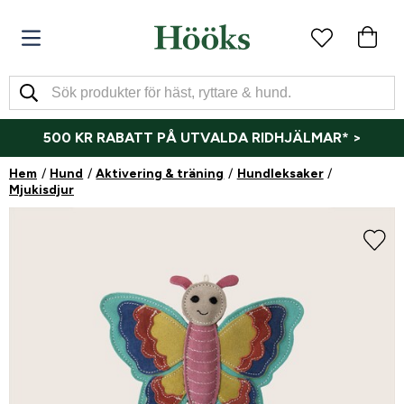
500 KR RABATT PÅ UTVALDA RIDHJÄLMAR* >
Hem
Hund
Aktivering & träning
Hundleksaker
Mjukisdjur