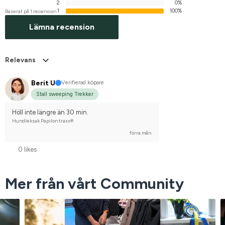
2
0%
1
100%
Baserat på 1 recension
Lämna recension
Relevans
Berit U
Verifierad köpare
Stall sweeping Trekker
Höll inte längre än 30 min.
Hundleksak Papilon traxx®
förra mån.
0 likes
Mer från vårt Community