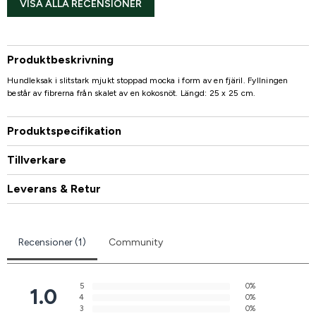
VISA ALLA RECENSIONER
Produktbeskrivning
Hundleksak i slitstark mjukt stoppad mocka i form av en fjäril. Fyllningen
består av fibrerna från skalet av en kokosnöt. Längd: 25 x 25 cm.
Produktspecifikation
Tillverkare
Leverans & Retur
Recensioner (1)
Community
5
0%
1.0
4
0%
3
0%