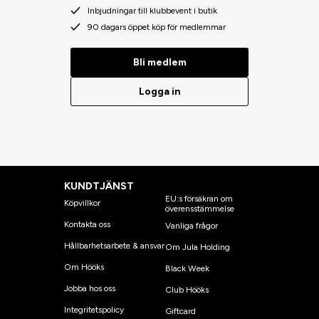
Inbjudningar till klubbevent i butik
90 dagars öppet köp för medlemmar
Bli medlem
Logga in
KUNDTJÄNST
EU:s försäkran om
Köpvillkor
överensstämmelse
Kontakta oss
Vanliga frågor
Hållbarhetsarbete & ansvar
Om Jula Holding
Om Hööks
Black Week
Jobba hos oss
Club Hööks
Integritetspolicy
Giftcard