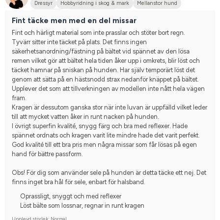
Dressyr
Hobbyridning i skog & mark
Mellanstor hund
Annan häst
Nej, jag tävlar inte
Fint täcke men med en del missar
Fint och härligt material som inte prasslar och stöter bort regn. 
Tyvärr sitter inte täcket på plats. Det finns ingen 
säkerhetsanordning/fästning på bältet vid spännet av den lösa 
remen vilket gör att bältet hela tiden åker upp i omkrets, blir löst och 
täcket hamnar på sniskan på hunden. Har själv temporärt löst det 
genom att sätta på en hästsnodd strax nedanför knäppet på bältet. 
Upplever det som att tillverkningen av modellen inte nått hela vägen 
fram. 
Kragen är dessutom ganska stor när inte luvan är uppfälld vilket leder 
till att mycket vatten åker in runt nacken på hunden. 
I övrigt superfin kvalité, snygg färg och bra med reflexer. Hade 
spännet ordnats och kragen varit lite mindre hade det varit perfekt. 
God kvalité till ett bra pris men några missar som får lösas på egen 
hand för bättre passform. 
Obs! För dig som använder sele på hunden är detta täcke ett nej. Det 
finns inget bra hål för sele, enbart för halsband.
Oprassligt, snyggt och med reflexer
Löst bälte som lossnar, regnar in runt kragen
Upplevd storlek: Normal