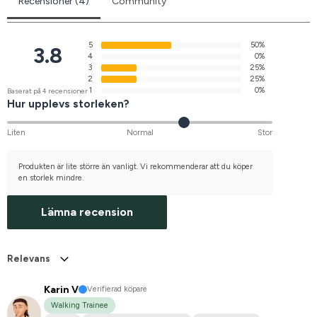
Recensioner (4)
Community
5
50%
3.8
4
0%
3
25%
2
25%
1
0%
Baserat på 4 recensioner
Hur upplevs storleken?
Liten
Normal
Stor
Produkten är lite större än vanligt. Vi rekommenderar att du köper
en storlek mindre.
Lämna recension
Relevans
Karin V
Verifierad köpare
Walking Trainee