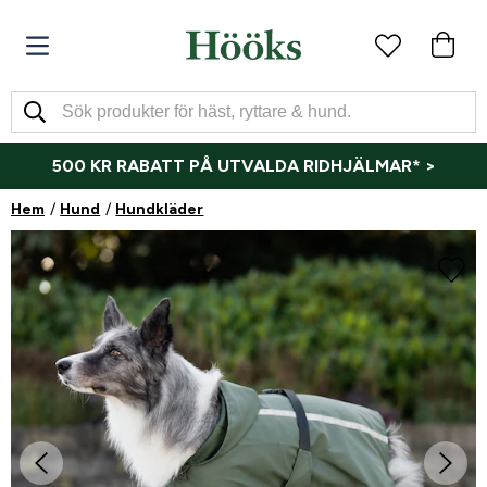
500 KR RABATT PÅ UTVALDA RIDHJÄLMAR* >
Hem
Hund
Hundkläder