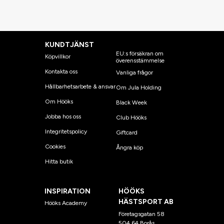
KUNDTJÄNST
EU:s försäkran om
Köpvillkor
överensstämmelse
Kontakta oss
Vanliga frågor
Hållbarhetsarbete & ansvar
Om Jula Holding
Om Hööks
Black Week
Jobba hos oss
Club Hööks
Integritetspolicy
Giftcard
Cookies
Ångra köp
Hitta butik
INSPIRATION
HÖÖKS
HÄSTSPORT AB
Hööks Academy
Företagsgatan 58
504 64 Borås