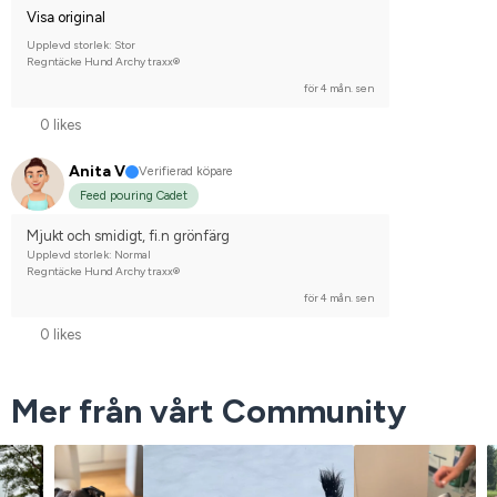
Visa original
Upplevd storlek: Stor
Regntäcke Hund Archy traxx®
för 4 mån. sen
0 likes
Anita V
Verifierad köpare
Feed pouring Cadet
Mjukt och smidigt, fi.n grönfärg
Upplevd storlek: Normal
Regntäcke Hund Archy traxx®
för 4 mån. sen
0 likes
Mer från vårt Community