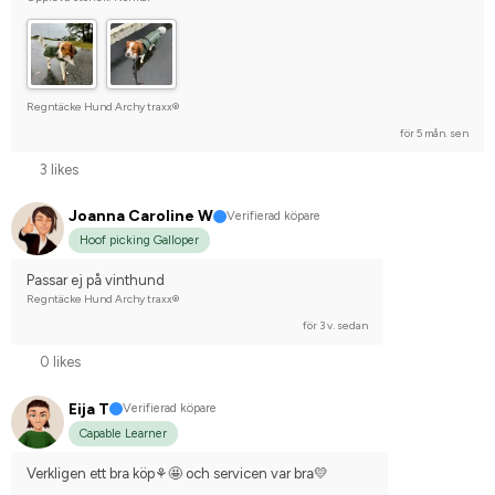
Regntäcke Hund Archy traxx®
för 5 mån. sen
3 likes
Joanna Caroline W
Verifierad köpare
Hoof picking Galloper
Passar ej på vinthund
Regntäcke Hund Archy traxx®
för 3 v. sedan
0 likes
Eija T
Verifierad köpare
Capable Learner
Verkligen ett bra köp⚘🤩 och servicen var bra💛