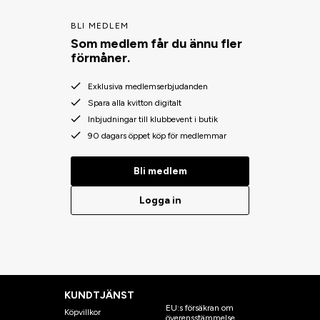
BLI MEDLEM
Som medlem får du ännu fler
förmåner.
Exklusiva medlemserbjudanden
Spara alla kvitton digitalt
Inbjudningar till klubbevent i butik
90 dagars öppet köp för medlemmar
Bli medlem
Logga in
KUNDTJÄNST
EU:s försäkran om
Köpvillkor
överensstämmelse