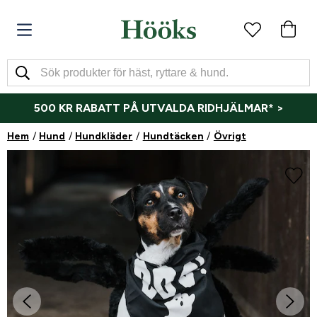
500 KR RABATT PÅ UTVALDA RIDHJÄLMAR* >
Hem
Hund
Hundkläder
Hundtäcken
Övrigt