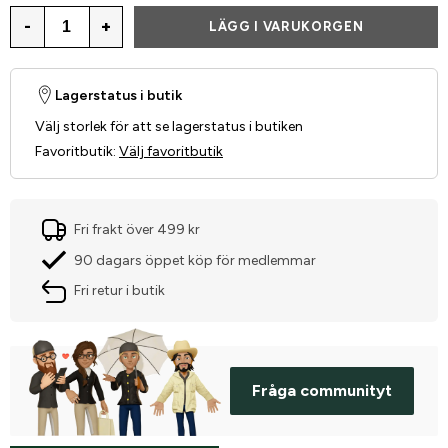
-
+
LÄGG I VARUKORGEN
Lagerstatus i butik
Välj storlek för att se lagerstatus i butiken
Favoritbutik
:
Välj favoritbutik
Fri frakt över 499 kr
90 dagars öppet köp för medlemmar
Fri retur i butik
Fråga communityt