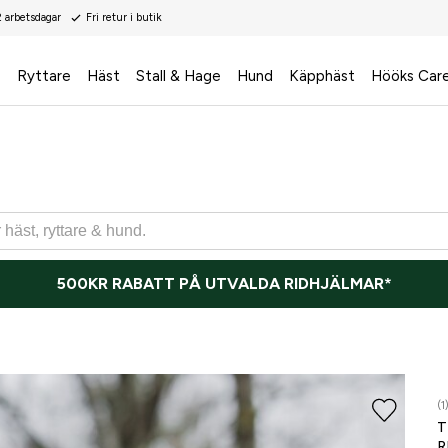
2 arbetsdagar
Fri retur i butik
s
Ryttare
Häst
Stall & Hage
Hund
Käpphäst
Hööks Car
500KR RABATT PÅ UTVALDA RIDHJÄLMAR*
(1
T
R