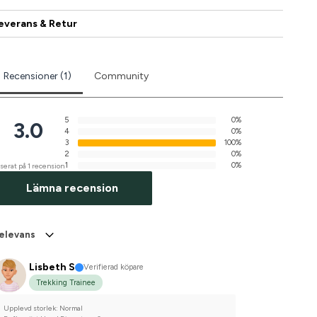
everans & Retur
Recensioner (1)
Community
5
0%
3.0
4
0%
3
100%
2
0%
1
0%
serat på 1 recension
Lämna recension
elevans
Lisbeth S
Verifierad köpare
Trekking Trainee
Upplevd storlek: Normal