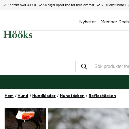
Fri frakt över 499 kr
90 dagar öppet köp för medlemmar
Vi skickar inom 1-
Nyheter
Member Deal
Hem
Hund
Hundkläder
Hundtäcken
Reflextäcken