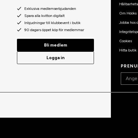
Hållbarhets
Exklusiva medlemserbjudanden
Om Hööks
Spara alla kvitton digitalt
Jobba hos o
Inbjudningar till klubbevent i butik
90 dagars öppet köp för medlemmar
Integritetsp
Cookies
Bli medlem
Hitta butik
Logga in
PRENU