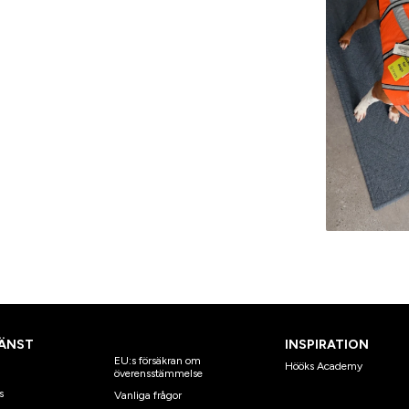
ÄNST
INSPIRATION
EU:s försäkran om
Hööks Academy
överensstämmelse
s
Vanliga frågor