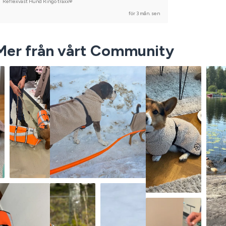
Reflexväst Hund Ringo traxx®
för 3 mån. sen
Mer från vårt Community