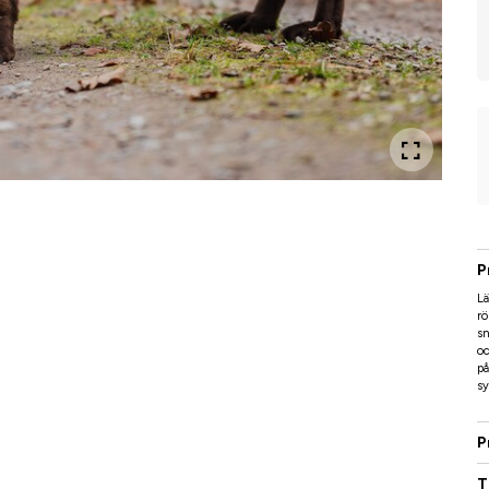
P
Lä
rö
sn
oc
på
sy
P
T