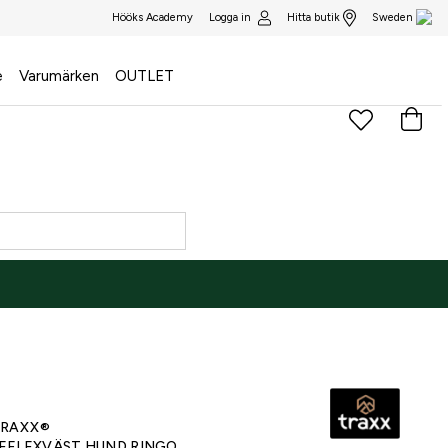
Logga in
Hitta butik
Hööks Academy
Sweden
e
Varumärken
OUTLET
)
RAXX®
EFLEXVÄST HUND RINGO