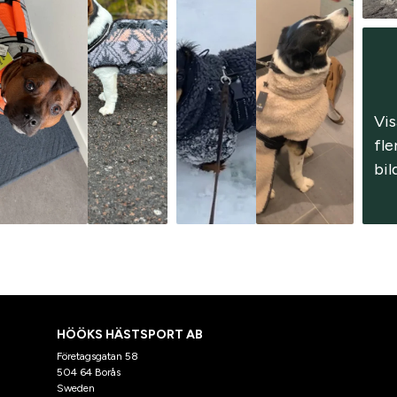
Vis
fler
bil
HÖÖKS HÄSTSPORT AB
Företagsgatan 58
504 64 Borås
Sweden