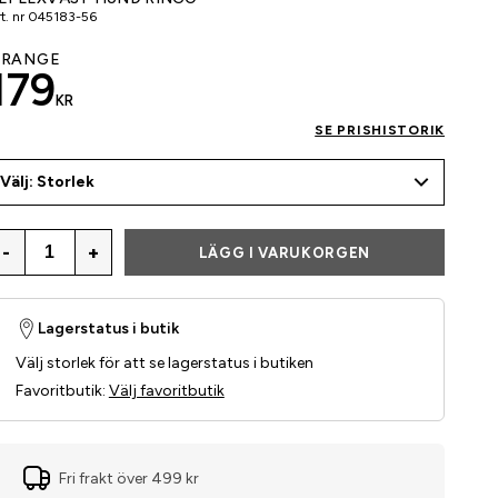
t. nr
045183-56
RANGE
179
KR
SE PRISHISTORIK
Välj: Storlek
-
+
LÄGG I VARUKORGEN
Lagerstatus i butik
Välj storlek för att se lagerstatus i butiken
Favoritbutik
:
Välj favoritbutik
Fri frakt över 499 kr