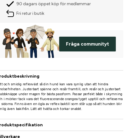
90 dagars öppet köp för medlemmar
Fri retur i butik
Fråga communityt
roduktbeskrivning
tt och smidig reflexväst så din hund kan vara synlig utan att hindra
relsefriheten. Justerbart spänne och resår framtill, och resår och justerbart
abbknäppe under magen för bästa passform. Passar perfekt både i skymning
h i mörker tack vara det fluorescerande orangea tyget upptill och reflexerna
 sidorna. Finns även en ögla av reflex baktill som står upp så att hunden blir
nlig även bakifrån. Lätt att tvätta och torkar snabbt.
roduktspecifikation
illverkare