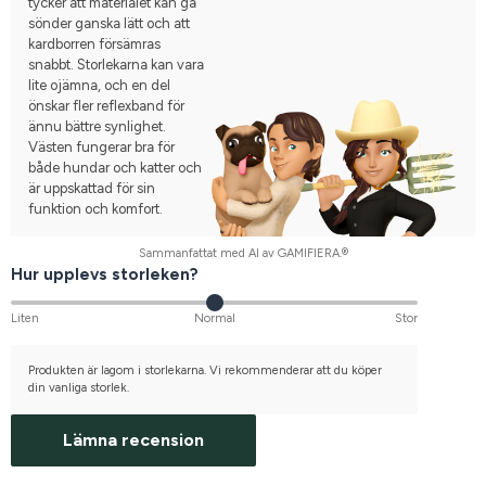
tycker att materialet kan gå
sönder ganska lätt och att
kardborren försämras
snabbt. Storlekarna kan vara
lite ojämna, och en del
önskar fler reflexband för
ännu bättre synlighet.
Västen fungerar bra för
både hundar och katter och
är uppskattad för sin
funktion och komfort.
Sammanfattat med AI av GAMIFIERA.®
Hur upplevs storleken?
Liten
Normal
Stor
Produkten är lagom i storlekarna. Vi rekommenderar att du köper
din vanliga storlek.
Lämna recension