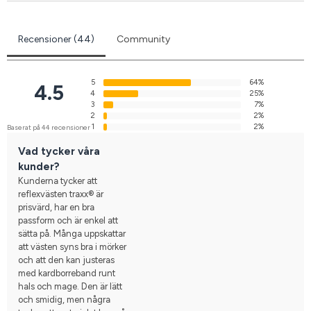
Recensioner (44)
Community
5
64%
4.5
4
25%
3
7%
2
2%
1
2%
Baserat på 44 recensioner
Vad tycker våra
kunder?
Kunderna tycker att
reflexvästen traxx® är
prisvärd, har en bra
passform och är enkel att
sätta på. Många uppskattar
att västen syns bra i mörker
och att den kan justeras
med kardborreband runt
hals och mage. Den är lätt
och smidig, men några