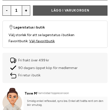
-
+
LÄGG I VARUKORGEN
Lagerstatus i butik
Välj storlek för att se lagerstatus i butiken
Favoritbutik
:
Välj favoritbutik
Fri frakt över 499 kr
90 dagars öppet köp för medlemmar
Fri retur i butik
Tove M
Framröstad topprecension
Smidig enkel reflexväst, syns bra. Enkel att tvätta rent om den 
blir smutsig.