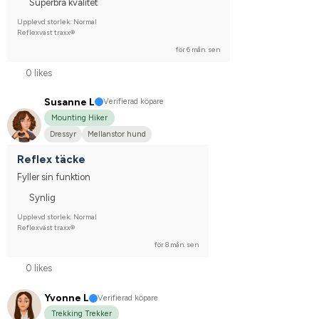
Superbra kvalitet
Upplevd storlek: Normal
Reflexväst traxx®
för 6 mån. sen
0 likes
Susanne L
Verifierad köpare
Mounting Hiker
Dressyr
Mellanstor hund
Reflex täcke
Fyller sin funktion
Synlig
Upplevd storlek: Normal
Reflexväst traxx®
för 8 mån. sen
0 likes
Yvonne L
Verifierad köpare
Trekking Trekker