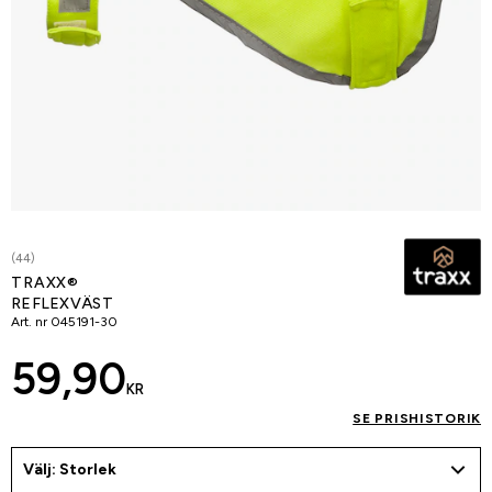
(44)
TRAXX®
REFLEXVÄST
Art. nr
045191-30
59,90
KR
SE PRISHISTORIK
Välj: Storlek