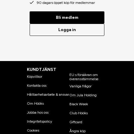
90 dagars öppet köp för medlemmar
Bli medlem
Logga in
KUNDTJÄNST
EU:s försäkran om
Köpvillkor
överensstämmelse
Kontakta oss
Vanliga frågor
Hållbarhetsarbete & ansvar
Om Jula Holding
Om Hööks
Black Week
Jobba hos oss
Club Hööks
Integritetspolicy
Giftcard
Cookies
Ångra köp