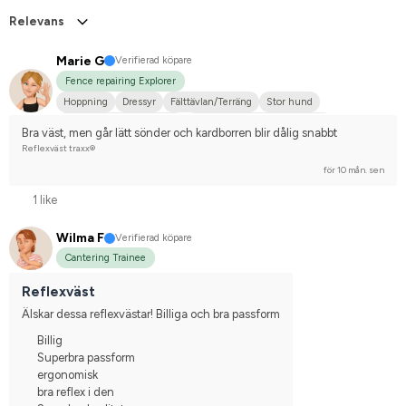
Relevans
Marie G
Verifierad köpare
Fence repairing Explorer
Hoppning
Dressyr
Fälttävlan/Terräng
Stor hund
Svenskt varmblod (SWB)
Holländskt varmblod (KWPN)
Bra väst, men går lätt sönder och kardborren blir dålig snabbt
Tävlingsrider på hobbynivå
Reflexväst traxx®
för 10 mån. sen
1 like
Wilma F
Verifierad köpare
Cantering Trainee
Reflexväst
Älskar dessa reflexvästar! Billiga och bra passform
Billig
Superbra passform
ergonomisk
bra reflex i den