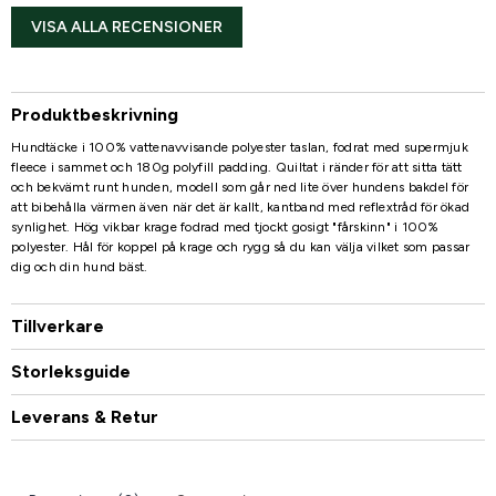
VISA ALLA RECENSIONER
Produktbeskrivning
Hundtäcke i 100% vattenavvisande polyester taslan, fodrat med supermjuk
fleece i sammet och 180g polyfill padding. Quiltat i ränder för att sitta tätt
och bekvämt runt hunden, modell som går ned lite över hundens bakdel för
att bibehålla värmen även när det är kallt, kantband med reflextråd för ökad
synlighet. Hög vikbar krage fodrad med tjockt gosigt "fårskinn" i 100%
polyester. Hål för koppel på krage och rygg så du kan välja vilket som passar
dig och din hund bäst.
Tillverkare
Storleksguide
Leverans & Retur