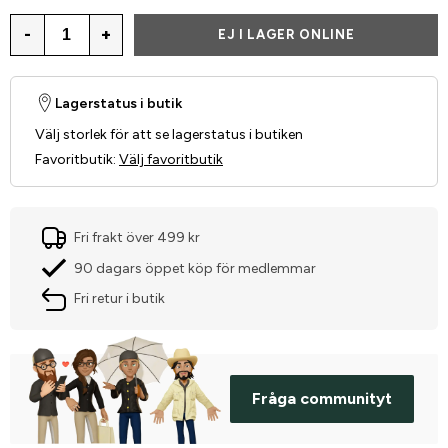
-
+
EJ I LAGER ONLINE
Lagerstatus i butik
Välj storlek för att se lagerstatus i butiken
Favoritbutik
:
Välj favoritbutik
Fri frakt över 499 kr
90 dagars öppet köp för medlemmar
Fri retur i butik
Fråga communityt