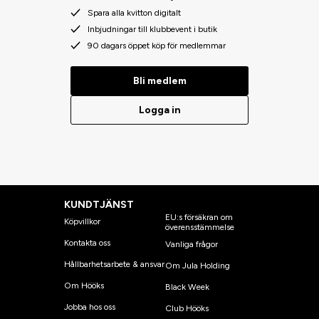
Spara alla kvitton digitalt
Inbjudningar till klubbevent i butik
90 dagars öppet köp för medlemmar
Bli medlem
Logga in
KUNDTJÄNST
EU:s försäkran om
Köpvillkor
överensstämmelse
Kontakta oss
Vanliga frågor
Hållbarhetsarbete & ansvar
Om Jula Holding
Om Hööks
Black Week
Jobba hos oss
Club Hööks