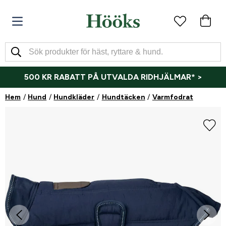
500 KR RABATT PÅ UTVALDA RIDHJÄLMAR* >
Hem
Hund
Hundkläder
Hundtäcken
Varmfodrat