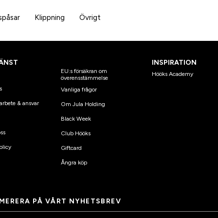
spåsar
Klippning
Övrigt
ÄNST
INSPIRATION
EU:s försäkran om
Hööks Academy
överensstämmelse
s
Vanliga frågor
arbete & ansvar
Om Jula Holding
Black Week
ss
Club Hööks
olicy
Giftcard
Ångra köp
MERERA PÅ VÅRT NYHETSBREV