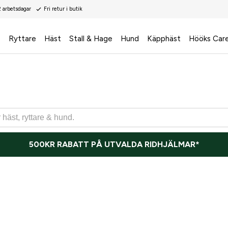
2 arbetsdagar
Fri retur i butik
s
Ryttare
Häst
Stall & Hage
Hund
Käpphäst
Hööks Car
500KR RABATT PÅ UTVALDA RIDHJÄLMAR*