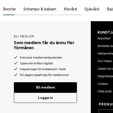
Borstar
Schampo & balsam
Klovård
Sjukvård
Baj
KUNDTJ
BLI MEDLEM
Köpvillkor
Som medlem får du ännu fler
Kontakta os
förmåner.
Hållbarhets
Exklusiva medlemserbjudanden
Om Hööks
Spara alla kvitton digitalt
Jobba hos o
Inbjudningar till klubbevent i butik
90 dagars öppet köp för medlemmar
Integritetsp
Cookies
Bli medlem
Hitta butik
Logga in
PRENU