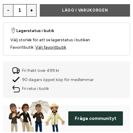
-
+
LÄGG I VARUKORGEN
Lagerstatus i butik
Välj storlek för att se lagerstatus i butiken
Favoritbutik
:
Välj favoritbutik
Fri frakt över 499 kr
90 dagars öppet köp för medlemmar
Fri retur i butik
Fråga communityt