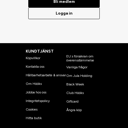
Bli medlem
Logga in
KUNDTJÄNST
EU:s försäkran om
Köpvillkor
överensstämmelse
Kontakta oss
Vanliga frågor
Hållbarhetsarbete & ansvar
Om Jula Holding
Om Hööks
Black Week
Jobba hos oss
Club Hööks
Integritetspolicy
Giftcard
Cookies
Ångra köp
Hitta butik