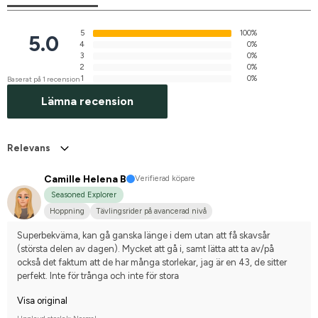
5
100%
5.0
4
0%
3
0%
2
0%
1
0%
Baserat på 1 recension
Lämna recension
Relevans
Camille Helena B
Verifierad köpare
Seasoned Explorer
Hoppning
Tävlingsrider på avancerad nivå
Superbekväma, kan gå ganska länge i dem utan att få skavsår 
(största delen av dagen). Mycket att gå i, samt lätta att ta av/på
också det faktum att de har många storlekar, jag är en 43, de sitter 
perfekt. Inte för trånga och inte för stora
Visa original