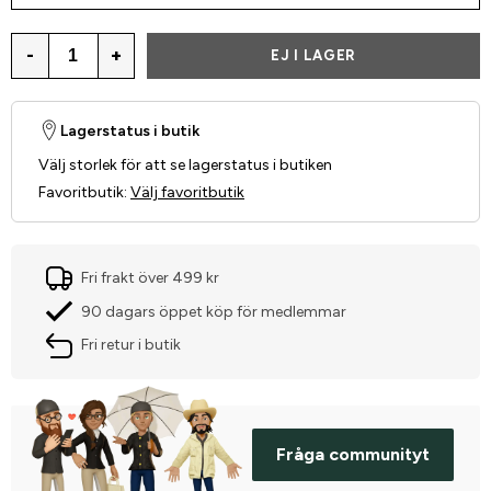
-
+
EJ I LAGER
Lagerstatus i butik
Välj storlek för att se lagerstatus i butiken
Favoritbutik
:
Välj favoritbutik
Fri frakt över 499 kr
90 dagars öppet köp för medlemmar
Fri retur i butik
Fråga communityt