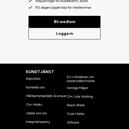
Inbjudningar till klubbevent i butik
90 dagars öppet köp för medlemmar
Bli medlem
Logga in
KUNDTJÄNST
EU:s försäkran om
Köpvillkor
överensstämmelse
Kontakta oss
Vanliga frågor
Hållbarhetsarbete & ansvar
Om Jula Holding
Om Hööks
Black Week
Jobba hos oss
Club Hööks
Integritetspolicy
Giftcard