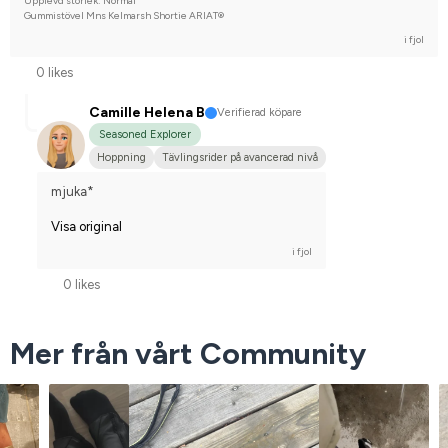
Upplevd storlek: Normal
Gummistövel Mns Kelmarsh Shortie ARIAT®
i fjol
0 likes
Camille Helena B
Verifierad köpare
Seasoned Explorer
Hoppning
Tävlingsrider på avancerad nivå
mjuka*
Visa original
i fjol
0 likes
Mer från vårt Community