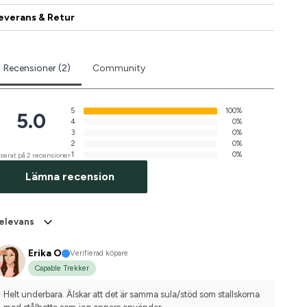
everans & Retur
Recensioner (2)
Community
5
100%
5.0
4
0%
3
0%
2
0%
1
0%
serat på 2 recensioner
Lämna recension
elevans
Erika O
Verifierad köpare
Capable Trekker
Helt underbara. Älskar att det är samma sula/stöd som stallskorna 