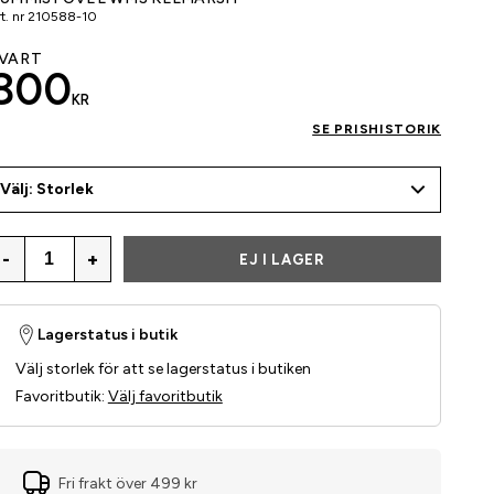
t. nr
210588-10
VART
800
KR
SE PRISHISTORIK
Välj: Storlek
-
+
EJ I LAGER
Lagerstatus i butik
Välj storlek för att se lagerstatus i butiken
Favoritbutik
:
Välj favoritbutik
Fri frakt över 499 kr