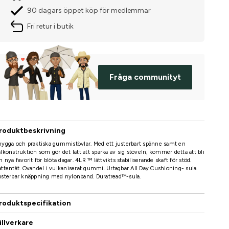
90 dagars öppet köp för medlemmar
Fri retur i butik
Fråga communityt
roduktbeskrivning
ygga och praktiska gummistövlar. Med ett justerbart spänne samt en
lkonstruktion som gör det lätt att sparka av sig stöveln, kommer detta att bli
n nya favorit för blöta dagar. 4LR ™ lättvikts stabiliserande skaft för stöd.
ttentät. Ovandel i vulkaniserat gummi. Urtagbar All Day Cushioning- sula.
usterbar knäppning med nylonband. Duratread™-sula.
roduktspecifikation
illverkare