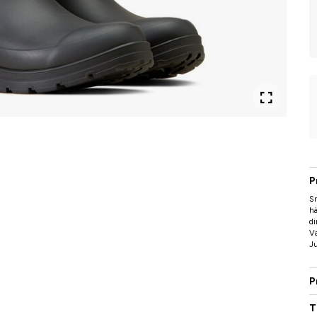
P
Sn
hä
di
Va
J
P
T