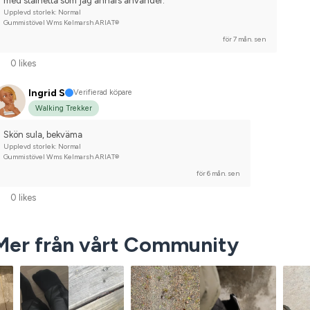
med stålhetta som jag annars använder.
Upplevd storlek: Normal
Gummistövel Wms Kelmarsh ARIAT®
för 7 mån. sen
0 likes
Ingrid S
Verifierad köpare
Walking Trekker
Skön sula, bekväma
Upplevd storlek: Normal
Gummistövel Wms Kelmarsh ARIAT®
för 6 mån. sen
0 likes
Mer från vårt Community