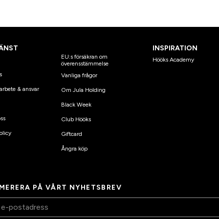
ÄNST
INSPIRATION
EU:s försäkran om
Hööks Academy
överensstämmelse
s
Vanliga frågor
arbete & ansvar
Om Jula Holding
Black Week
ss
Club Hööks
olicy
Giftcard
Ångra köp
MERERA PÅ VÅRT NYHETSBREV