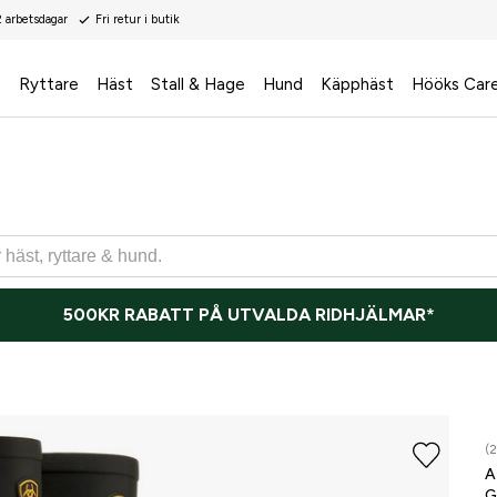
2 arbetsdagar
Fri retur i butik
s
Ryttare
Häst
Stall & Hage
Hund
Käpphäst
Hööks Car
500KR RABATT PÅ UTVALDA RIDHJÄLMAR*
ONLI
(2
A
G