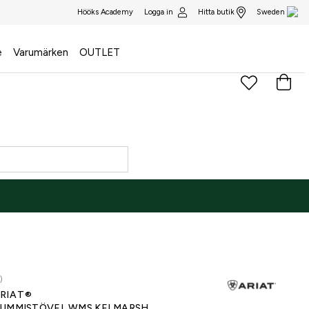
Logga in
Hitta butik
Hööks Academy
Sweden
e
Varumärken
OUTLET
NE ONLY
)
RIAT®
UMMISTÖVEL WMS KELMARSH