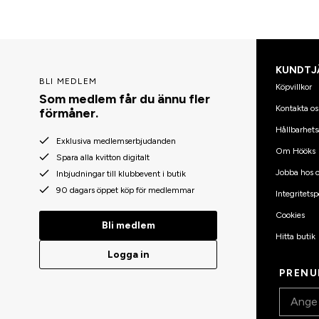
KUNDTJ
BLI MEDLEM
Köpvillkor
Som medlem får du ännu fler
Kontakta os
förmåner.
Hållbarhets
Exklusiva medlemserbjudanden
Om Hööks
Spara alla kvitton digitalt
Jobba hos o
Inbjudningar till klubbevent i butik
90 dagars öppet köp för medlemmar
Integritetsp
Cookies
Bli medlem
Hitta butik
Logga in
PRENU