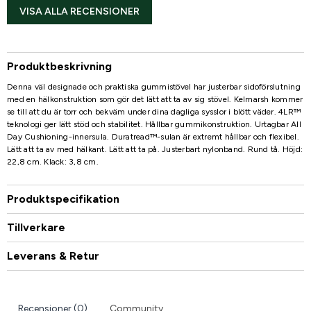
VISA ALLA RECENSIONER
Produktbeskrivning
Denna väl designade och praktiska gummistövel har justerbar sidoförslutning
med en hälkonstruktion som gör det lätt att ta av sig stövel. Kelmarsh kommer
se till att du är torr och bekväm under dina dagliga sysslor i blött väder. 4LR™
teknologi ger lätt stöd och stabilitet. Hållbar gummikonstruktion. Urtagbar All
Day Cushioning-innersula. Duratread™-sulan är extremt hållbar och flexibel.
Lätt att ta av med hälkant. Lätt att ta på. Justerbart nylonband. Rund tå. Höjd:
22,8 cm. Klack: 3,8 cm.
Produktspecifikation
Tillverkare
Leverans & Retur
Recensioner (0)
Community