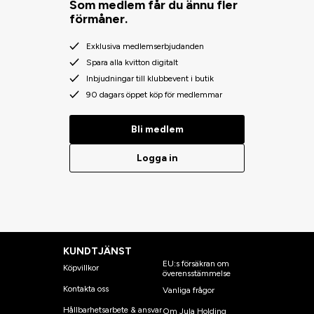
Som medlem får du ännu fler
förmåner.
Exklusiva medlemserbjudanden
Spara alla kvitton digitalt
Inbjudningar till klubbevent i butik
90 dagars öppet köp för medlemmar
Bli medlem
Logga in
KUNDTJÄNST
EU:s försäkran om
Köpvillkor
överensstämmelse
Kontakta oss
Vanliga frågor
Hållbarhetsarbete & ansvar
Om Jula Holding