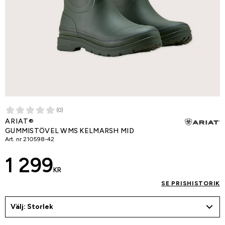
(0)
ARIAT®
GUMMISTÖVEL WMS KELMARSH MID
Art. nr
210598-42
1 299
KR
SE PRISHISTORIK
Välj: Storlek