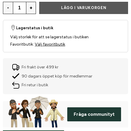
-
+
LÄGG I VARUKORGEN
Lagerstatus i butik
Välj storlek för att se lagerstatus i butiken
Favoritbutik
:
Välj favoritbutik
Fri frakt över 499 kr
90 dagars öppet köp för medlemmar
Fri retur i butik
Fråga communityt