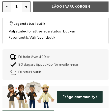
-
+
LÄGG I VARUKORGEN
Lagerstatus i butik
Välj storlek för att se lagerstatus i butiken
Favoritbutik
:
Välj favoritbutik
Fri frakt över 499 kr
90 dagars öppet köp för medlemmar
Fri retur i butik
Fråga communityt