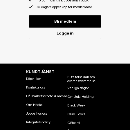
Inbjudningar till klubbevent i butik
90 dagars öppet köp för medlemmar
Bli medlem
Logga in
KUNDTJÄNST
EU:s försäkran om
Köpvillkor
överensstämmelse
Kontakta oss
Vanliga frågor
Hållbarhetsarbete & ansvar
Om Jula Holding
Om Hööks
Black Week
Jobba hos oss
Club Hööks
Integritetspolicy
Giftcard