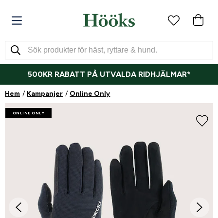
500KR RABATT PÅ UTVALDA RIDHJÄLMAR*
Hem
Kampanjer
Online Only
ONLINE ONLY