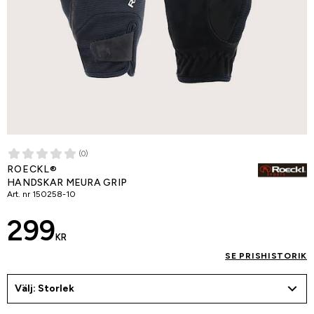
(0)
ROECKL®
HANDSKAR MEURA GRIP
Art. nr
150258-10
299
KR
SE PRISHISTORIK
Välj: Storlek