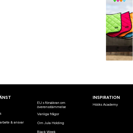
ÄNST
INSPIRATION
EU:s försäkran om
Hööks Academy
överensstämmelse
s
Vanliga frågor
arbete & ansvar
Om Jula Holding
Black Week