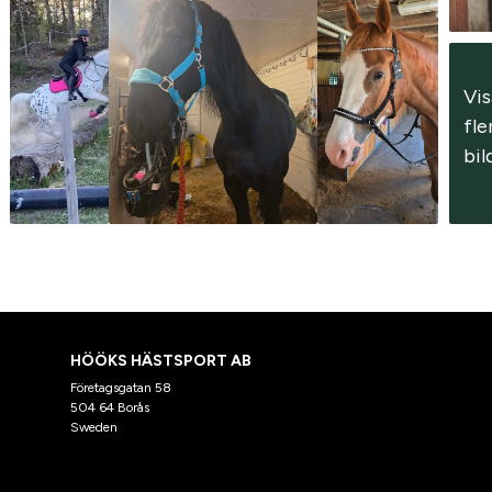
Vis
fler
bil
HÖÖKS HÄSTSPORT AB
Företagsgatan 58
504 64 Borås
Sweden