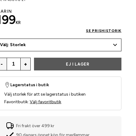
ARIN
199
KR
SE PRISHISTORIK
Välj: Storlek
-
+
EJ I LAGER
Lagerstatus i butik
Välj storlek för att se lagerstatus i butiken
Favoritbutik
:
Välj favoritbutik
Fri frakt över 499 kr
90 dagars öppet köp för medlemmar