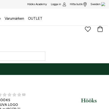
Logga in
Hitta butik
Hööks Academy
Sweden
e
Varumärken
OUTLET
(0)
ÖÖKS
UVA LOGO
t. nr
490176-21