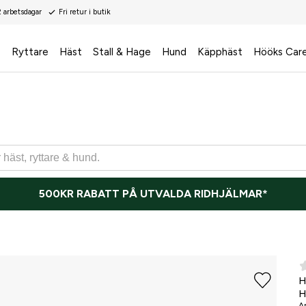
2 arbetsdagar
Fri retur i butik
s
Ryttare
Häst
Stall & Hage
Hund
Käpphäst
Hööks Car
500KR RABATT PÅ UTVALDA RIDHJÄLMAR*
H
H
Ar