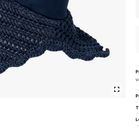
P
Vi
P
T
L