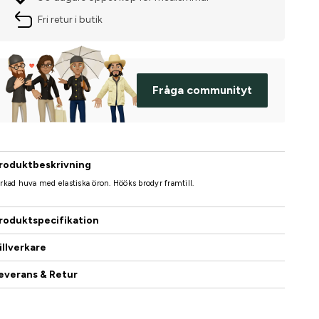
Fri retur i butik
Fråga communityt
roduktbeskrivning
rkad huva med elastiska öron. Hööks brodyr framtill.
roduktspecifikation
illverkare
everans & Retur