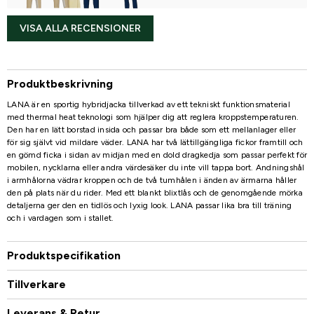
VISA ALLA RECENSIONER
Produktbeskrivning
LANA är en sportig hybridjacka tillverkad av ett tekniskt funktionsmaterial
med thermal heat teknologi som hjälper dig att reglera kroppstemperaturen.
Den har en lätt borstad insida och passar bra både som ett mellanlager eller
för sig självt vid mildare väder. LANA har två lättillgängliga fickor framtill och
en gömd ficka i sidan av midjan med en dold dragkedja som passar perfekt för
mobilen, nycklarna eller andra värdesäker du inte vill tappa bort. Andningshål
i armhålorna vädrar kroppen och de två tumhålen i änden av ärmarna håller
den på plats när du rider. Med ett blankt blixtlås och de genomgående mörka
detaljerna ger den en tidlös och lyxig look. LANA passar lika bra till träning
och i vardagen som i stallet.
Produktspecifikation
Tillverkare
Leverans & Retur