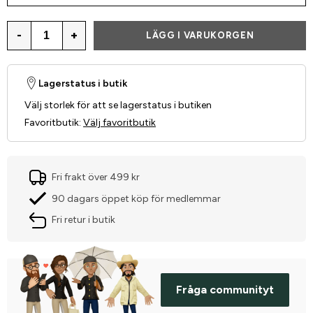
-
+
LÄGG I VARUKORGEN
Lagerstatus i butik
Välj storlek för att se lagerstatus i butiken
Favoritbutik
:
Välj favoritbutik
Fri frakt över 499 kr
90 dagars öppet köp för medlemmar
Fri retur i butik
Fråga communityt