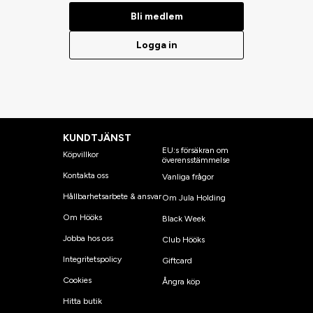
Bli medlem
Logga in
KUNDTJÄNST
EU:s försäkran om
Köpvillkor
överensstämmelse
Kontakta oss
Vanliga frågor
Hållbarhetsarbete & ansvar
Om Jula Holding
Om Hööks
Black Week
Jobba hos oss
Club Hööks
Integritetspolicy
Giftcard
Cookies
Ångra köp
Hitta butik