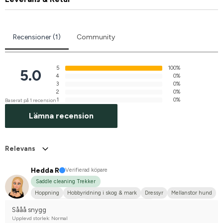
Recensioner (1)
Community
5
100%
5.0
4
0%
3
0%
2
0%
1
0%
Baserat på 1 recension
Lämna recension
Relevans
Hedda R
Verifierad köpare
Saddle cleaning Trekker
Hoppning
Hobbyridning i skog & mark
Dressyr
Mellanstor hund
Svensk ridponny
Tävlingsrider på hobbynivå
Sååå snygg
Upplevd storlek: Normal