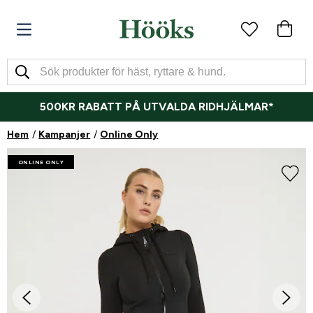
500KR RABATT PÅ UTVALDA RIDHJÄLMAR*
Hem
Kampanjer
Online Only
ONLINE ONLY