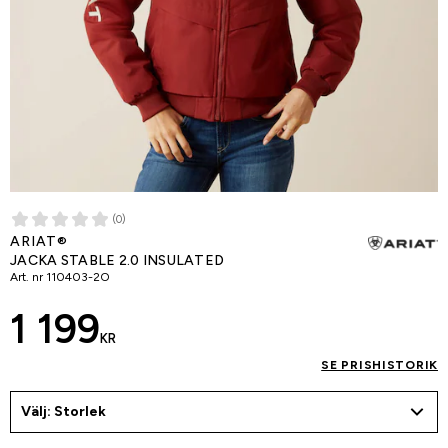
(0)
ARIAT®
JACKA STABLE 2.0 INSULATED
Art. nr
110403-2O
1 199
KR
SE PRISHISTORIK
Välj: Storlek