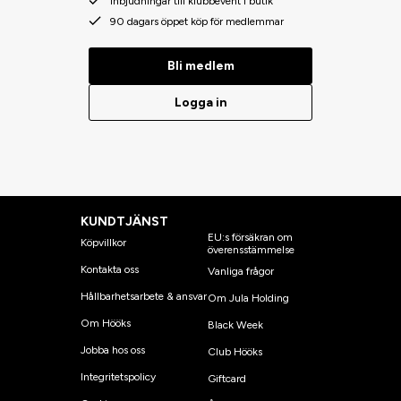
Inbjudningar till klubbevent i butik
90 dagars öppet köp för medlemmar
Bli medlem
Logga in
KUNDTJÄNST
EU:s försäkran om
Köpvillkor
överensstämmelse
Kontakta oss
Vanliga frågor
Hållbarhetsarbete & ansvar
Om Jula Holding
Om Hööks
Black Week
Jobba hos oss
Club Hööks
Integritetspolicy
Giftcard