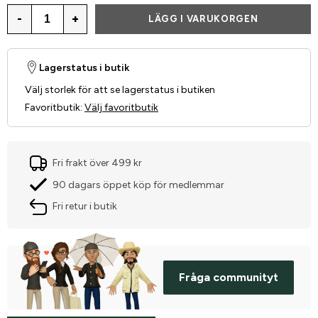
-
+
LÄGG I VARUKORGEN
Lagerstatus i butik
Välj storlek för att se lagerstatus i butiken
Favoritbutik
:
Välj favoritbutik
Fri frakt över 499 kr
90 dagars öppet köp för medlemmar
Fri retur i butik
Fråga communityt