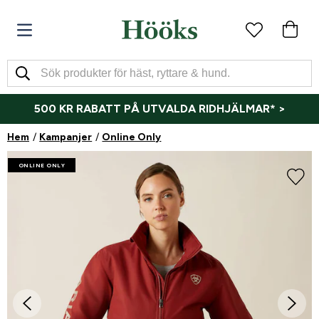
500 KR RABATT PÅ UTVALDA RIDHJÄLMAR* >
Hem
Kampanjer
Online Only
ONLINE ONLY