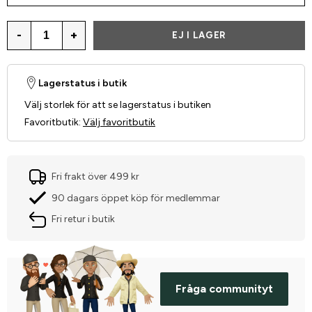
-
+
EJ I LAGER
Lagerstatus i butik
Välj storlek för att se lagerstatus i butiken
Favoritbutik
:
Välj favoritbutik
Fri frakt över 499 kr
90 dagars öppet köp för medlemmar
Fri retur i butik
Fråga communityt