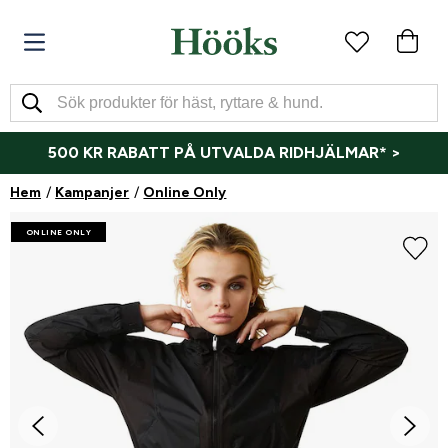
500 KR RABATT PÅ UTVALDA RIDHJÄLMAR* >
Hem
Kampanjer
Online Only
ONLINE ONLY