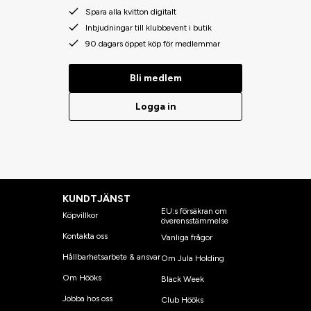
Spara alla kvitton digitalt
Inbjudningar till klubbevent i butik
90 dagars öppet köp för medlemmar
Bli medlem
Logga in
KUNDTJÄNST
EU:s försäkran om
Köpvillkor
överensstämmelse
Kontakta oss
Vanliga frågor
Hållbarhetsarbete & ansvar
Om Jula Holding
Om Hööks
Black Week
Jobba hos oss
Club Hööks