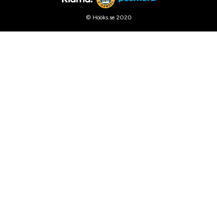
© Hööks.se 2020