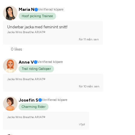
Maria N
Verifierad köpare
Hoof picking Trainee
Underbar jacka med feminint snitt!
Jacka Wms Breathe ARIAT®
för 11 mån. sen
0 likes
Anne V
Verifierad köpare
Trail riding Galloper
Jacka Wms Breathe ARIAT®
för 10 mån. sen
Josefin S
Verifierad köpare
Charming Rider
Jacka Wms Breathe ARIAT®
i fjol