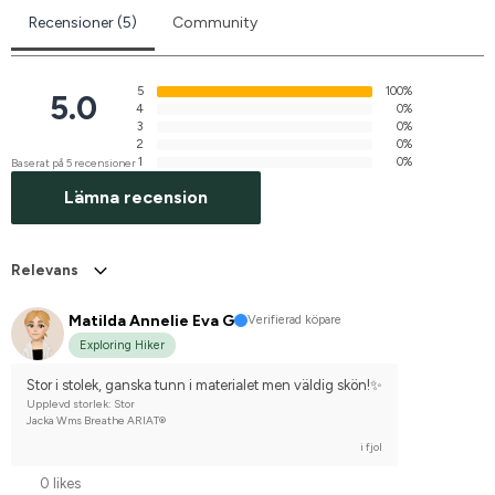
Recensioner (5)
Community
5
100%
5.0
4
0%
3
0%
2
0%
1
0%
Baserat på 5 recensioner
Lämna recension
Relevans
Matilda Annelie Eva G
Verifierad köpare
Exploring Hiker
Stor i stolek, ganska tunn i materialet men väldig skön!✨
Upplevd storlek: Stor
Jacka Wms Breathe ARIAT®
i fjol
0 likes