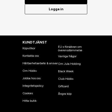
Logga in
KUNDTJÄNST
EU:s försäkran om
Köpvillkor
överensstämmelse
Kontakta oss
Vanliga frågor
Hållbarhetsarbete & ansvar
Om Jula Holding
Om Hööks
Black Week
Jobba hos oss
Club Hööks
Integritetspolicy
Giftcard
Cookies
Ångra köp
Hitta butik