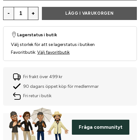
-
+
LÄGG I VARUKORGEN
Lagerstatus i butik
Välj storlek för att se lagerstatus i butiken
Favoritbutik
:
Välj favoritbutik
Fri frakt över 499 kr
90 dagars öppet köp för medlemmar
Fri retur i butik
Fråga communityt