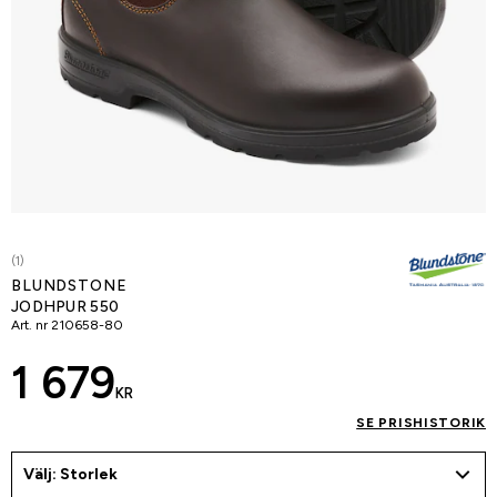
(1)
BLUNDSTONE
JODHPUR 550
Art. nr
210658-80
1 679
KR
SE PRISHISTORIK
Välj: Storlek