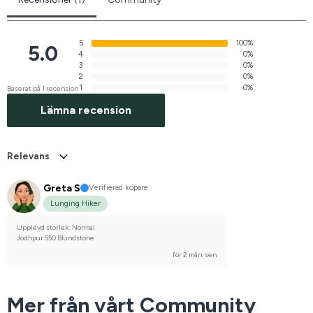
5
100%
5.0
4
0%
3
0%
2
0%
1
0%
Baserat på 1 recension
Lämna recension
Relevans
Greta S
Verifierad köpare
Lunging Hiker
Upplevd storlek: Normal
Jodhpur 550 Blundstone
för 2 mån. sen
Mer från vårt Community