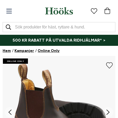
500 KR RABATT PÅ UTVALDA RIDHJÄLMAR* >
Hem
Kampanjer
Online Only
ONLINE ONLY