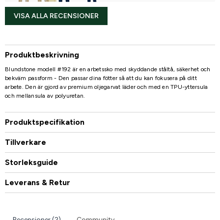
VISA ALLA RECENSIONER
Produktbeskrivning
Blundstone modell #192 är en arbetssko med skyddande ståltå, säkerhet och
bekväm passform - Den passar dina fötter så att du kan fokusera på ditt
arbete. Den är gjord av premium oljegarvat läder och med en TPU-yttersula
och mellansula av polyuretan.
Produktspecifikation
Tillverkare
Storleksguide
Leverans & Retur
Recensioner (2)
Community