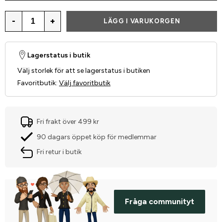
-
+
LÄGG I VARUKORGEN
Lagerstatus i butik
Välj storlek för att se lagerstatus i butiken
Favoritbutik
:
Välj favoritbutik
Fri frakt över 499 kr
90 dagars öppet köp för medlemmar
Fri retur i butik
Fråga communityt