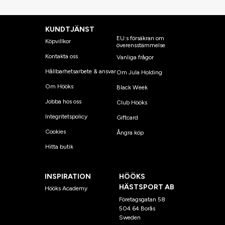
KUNDTJÄNST
EU:s försäkran om
Köpvillkor
överensstämmelse
Kontakta oss
Vanliga frågor
Hållbarhetsarbete & ansvar
Om Jula Holding
Om Hööks
Black Week
Jobba hos oss
Club Hööks
Integritetspolicy
Giftcard
Cookies
Ångra köp
Hitta butik
INSPIRATION
HÖÖKS
HÄSTSPORT AB
Hööks Academy
Företagsgatan 58
504 64 Borås
Sweden