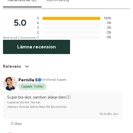
5
100%
5.0
4
0%
3
0%
2
0%
1
0%
Baserat på 2 recensioner
Lämna recension
Relevans
Pernilla S
Verifierad köpare
Capable Trotter
Super bra skor, sambon älskar dem👍🏻
Upplevd storlek: Normal
Jodhpur Xtreme Safety Boot 192 Blundstone
för 6 mån. sen
0 likes