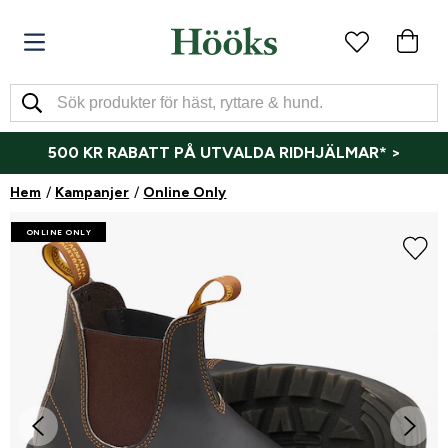
500 KR RABATT PÅ UTVALDA RIDHJÄLMAR* >
Hem
Kampanjer
Online Only
ONLINE ONLY