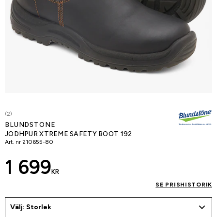
(2)
BLUNDSTONE
JODHPUR XTREME SAFETY BOOT 192
Art. nr
210655-80
1 699
KR
SE PRISHISTORIK
Välj: Storlek