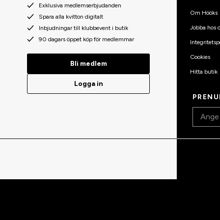
Exklusiva medlemserbjudanden
Om Hööks
Spara alla kvitton digitalt
Jobba hos o
Inbjudningar till klubbevent i butik
90 dagars öppet köp för medlemmar
Integritetsp
Cookies
Bli medlem
Hitta butik
Logga in
PRENU