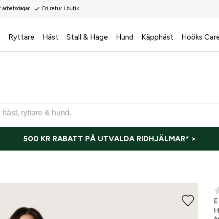
2 arbetsdagar
Fri retur i butik
s
Ryttare
Häst
Stall & Hage
Hund
Käpphäst
Hööks Car
500 KR RABATT PÅ UTVALDA RIDHJÄLMAR* >
ONLI
E
H
Ar