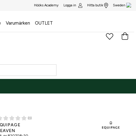
Logga in
Hitta butik
Hööks Academy
Sweden
e
Varumärken
OUTLET
(0)
NE ONLY
QUIPAGE
EAVEN
t. nr
820708-20