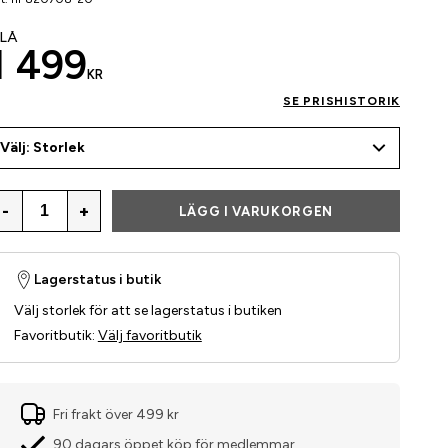
LÅ
1 499
KR
SE PRISHISTORIK
Välj: Storlek
-
+
LÄGG I VARUKORGEN
Lagerstatus i butik
Välj storlek för att se lagerstatus i butiken
Favoritbutik
:
Välj favoritbutik
Fri frakt över 499 kr
90 dagars öppet köp för medlemmar