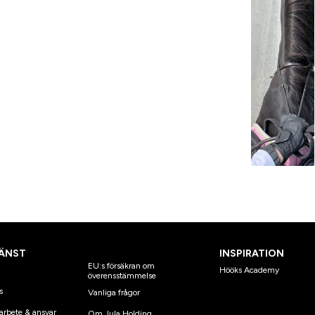
ÄNST
INSPIRATION
EU:s försäkran om
Hööks Academy
överensstämmelse
s
Vanliga frågor
arbete & ansvar
Om Jula Holding