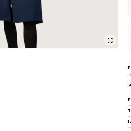
P
Lå
. 
lä
P
T
L