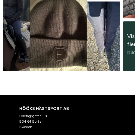
Vis
fler
bil
HÖÖKS HÄSTSPORT AB
Företagsgatan 58
504 64 Borås
Sweden