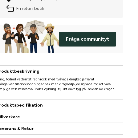
Fri retur i butik
Fråga communityt
roduktbeskrivning
ng, fodrad vattentät regnrock med tvåvägs dragkedja framtill
Långa ventilationsöppningar bak med dragkedja, designade för att vara
mpliga och bekväma under cykling. Mjukt vävt tyg på insidan av kragen.
roduktspecifikation
illverkare
everans & Retur