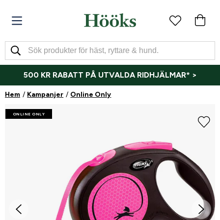
500 KR RABATT PÅ UTVALDA RIDHJÄLMAR* >
Hem
Kampanjer
Online Only
ONLINE ONLY