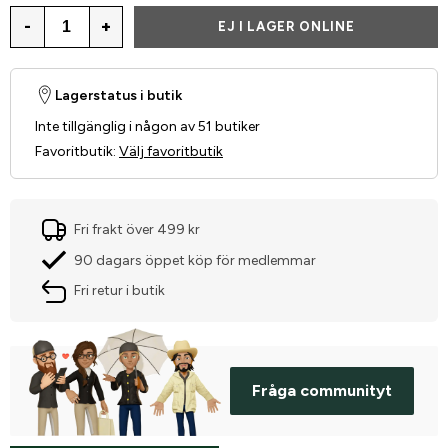
-
+
EJ I LAGER ONLINE
Lagerstatus i butik
Inte tillgänglig i någon av 51 butiker
Favoritbutik
:
Välj favoritbutik
Fri frakt över 499 kr
90 dagars öppet köp för medlemmar
Fri retur i butik
Fråga communityt