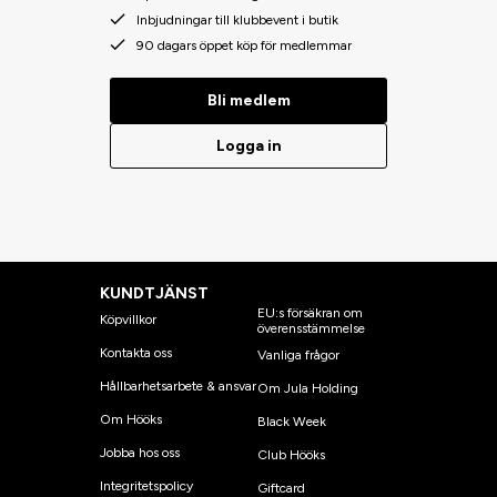
Inbjudningar till klubbevent i butik
90 dagars öppet köp för medlemmar
Bli medlem
Logga in
KUNDTJÄNST
EU:s försäkran om
Köpvillkor
överensstämmelse
Kontakta oss
Vanliga frågor
Hållbarhetsarbete & ansvar
Om Jula Holding
Om Hööks
Black Week
Jobba hos oss
Club Hööks
Integritetspolicy
Giftcard