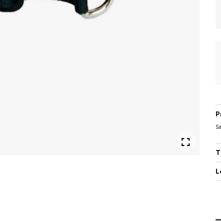
P
Sa
T
L