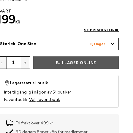
VART
199
KR
SE PRISHISTORIK
Storlek: One Size
Ej i lager
-
+
EJ I LAGER ONLINE
Lagerstatus i butik
Inte tillgänglig i någon av 51 butiker
Favoritbutik
:
Välj favoritbutik
Fri frakt över 499 kr
90 dagars öppet köp för medlemmar