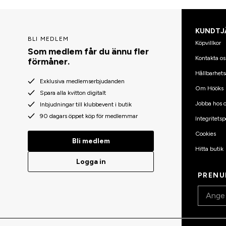
KUNDTJ
BLI MEDLEM
Köpvillkor
Som medlem får du ännu fler
Kontakta os
förmåner.
Hållbarhets
Exklusiva medlemserbjudanden
Om Hööks
Spara alla kvitton digitalt
Jobba hos o
Inbjudningar till klubbevent i butik
90 dagars öppet köp för medlemmar
Integritetsp
Cookies
Bli medlem
Hitta butik
Logga in
PRENU