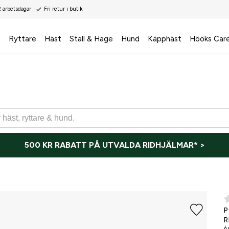
2 arbetsdagar
Fri retur i butik
s
Ryttare
Häst
Stall & Hage
Hund
Käpphäst
Hööks Car
500 KR RABATT PÅ UTVALDA RIDHJÄLMAR* >
P
R
Ar