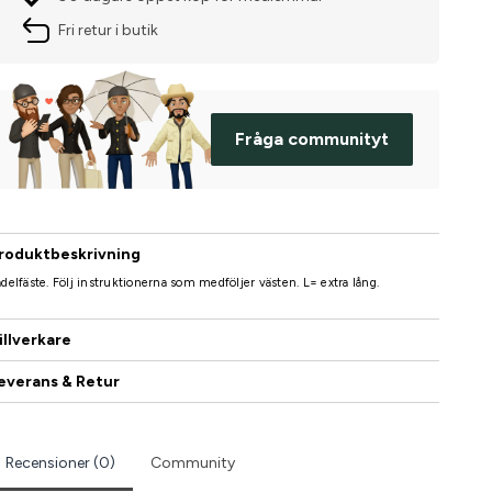
Fri retur i butik
Fråga communityt
roduktbeskrivning
delfäste. Följ instruktionerna som medföljer västen. L= extra lång.
illverkare
everans & Retur
Recensioner (0)
Community