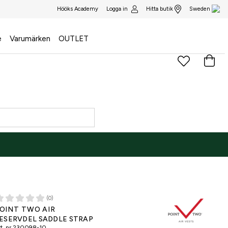
Logga in
Hitta butik
Hööks Academy
Sweden
e
Varumärken
OUTLET
(0)
OINT TWO AIR
ESERVDEL SADDLE STRAP
t. nr
230098-10