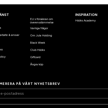
ÄNST
INSPIRATION
EU:s försäkran om
Hööks Academy
överensstämmelse
s
Vanliga frågor
arbete & ansvar
Om Jula Holding
Black Week
ss
Club Hööks
olicy
Giftcard
Ångra köp
MERERA PÅ VÅRT NYHETSBREV