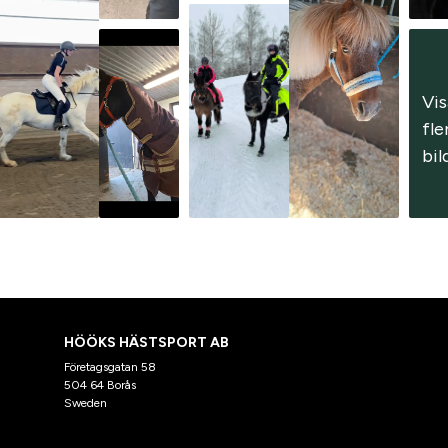
Vis
fler
bil
HÖÖKS HÄSTSPORT AB
Företagsgatan 58
504 64 Borås
Sweden