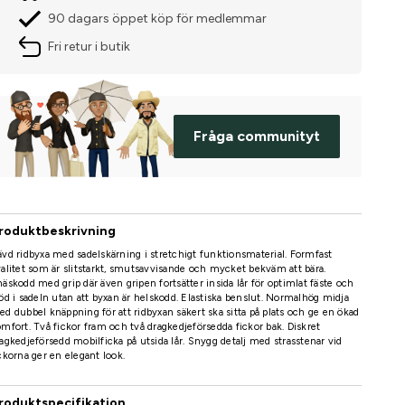
90 dagars öppet köp för medlemmar
Fri retur i butik
Fråga communityt
roduktbeskrivning
vd ridbyxa med sadelskärning i stretchigt funktionsmaterial. Formfast
alitet som är slitstarkt, smutsavvisande och mycket bekväm att bära.
äskodd med grip där även gripen fortsätter insida lår för optimlat fäste och
öd i sadeln utan att byxan är helskodd. Elastiska benslut. Normalhög midja
d dubbel knäppning för att ridbyxan säkert ska sitta på plats och ge en ökad
mfort. Två fickor fram och två dragkedjeförsedda fickor bak. Diskret
agkedjeförsedd mobilficka på utsida lår. Snygg detalj med strasstenar vid
ckorna ger en elegant look.
roduktspecifikation