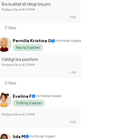
Bra kvalitet till riktigt bra pris
Ridbyxa Daria W CRW®
i fjol
0 likes
Pernilla Kristina G
Verifierad köpare
Racing Explorer
Väldigt bra passform
Ridbyxa Daria W CRW®
i fjol
0 likes
Evelina F
Verifierad köpare
Trotting Explorer
Ridbyxa Daria W CRW®
i fjol
Iida M
Verifierad köpare