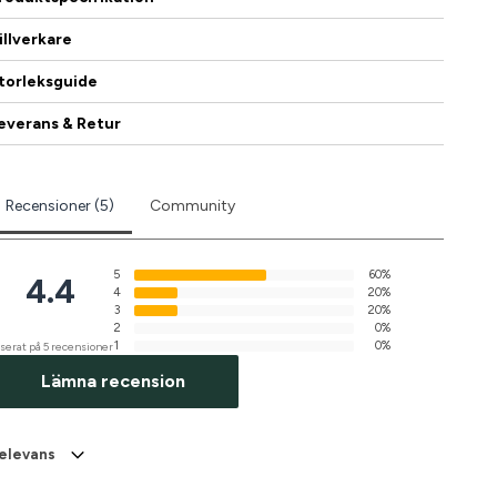
illverkare
torleksguide
everans & Retur
Recensioner (5)
Community
5
60%
4.4
4
20%
3
20%
2
0%
1
0%
serat på 5 recensioner
Lämna recension
elevans