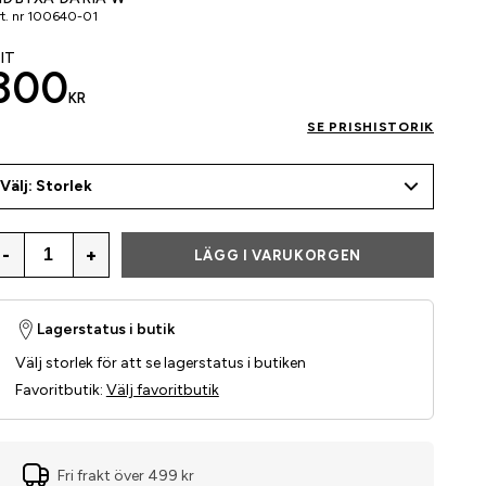
t. nr
100640-01
IT
300
KR
SE PRISHISTORIK
Välj: Storlek
-
+
LÄGG I VARUKORGEN
Lagerstatus i butik
Välj storlek för att se lagerstatus i butiken
Favoritbutik
:
Välj favoritbutik
Fri frakt över 499 kr