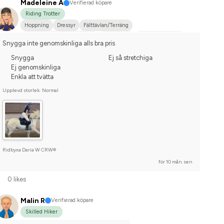
Madeleine A
Verifierad köpare
Riding Trotter
Hoppning
Dressyr
Fälttävlan/Terräng
Hobbyridning i skog & mark
Liten hund
Svensk ridponny
Snygga inte genomskinliga alls bra pris
Nej, jag tävlar inte
Snygga
Ej så stretchiga
Ej genomskinliga
Enkla att tvätta
Upplevd storlek: Normal
Ridbyxa Daria W CRW®
för 10 mån. sen
0 likes
Malin R
Verifierad köpare
Skilled Hiker