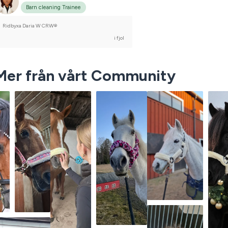
Barn cleaning Trainee
Ridbyxa Daria W CRW®
i fjol
Mer från vårt Community