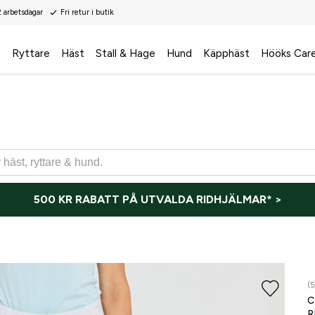
2 arbetsdagar
Fri retur i butik
s
Ryttare
Häst
Stall & Hage
Hund
Käpphäst
Hööks Car
500 KR RABATT PÅ UTVALDA RIDHJÄLMAR* >
ONLI
(5
R