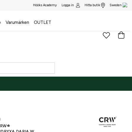
Logga in
Hitta butik
Hööks Academy
Sweden
e
Varumärken
OUTLET
NE ONLY
)
CRW®
IDBYXA DARIA W