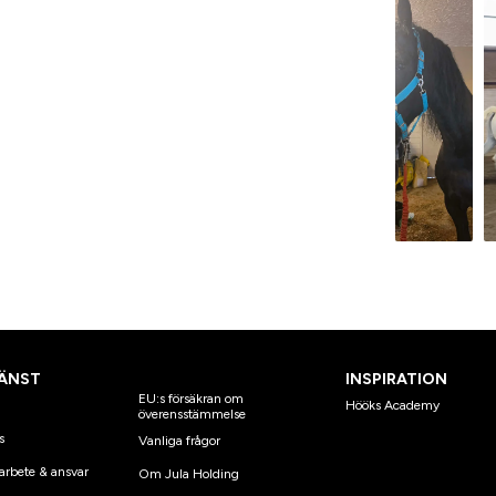
ÄNST
INSPIRATION
EU:s försäkran om
Hööks Academy
överensstämmelse
s
Vanliga frågor
arbete & ansvar
Om Jula Holding