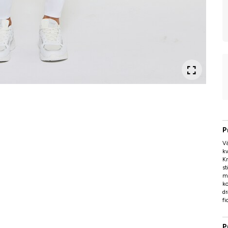
P
Vä
kv
Kn
st
me
ko
dr
fi
P