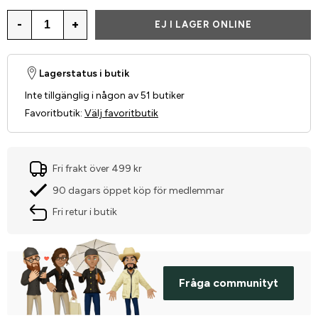
-
+
EJ I LAGER ONLINE
Lagerstatus i butik
Inte tillgänglig i någon av 51 butiker
Favoritbutik
:
Välj favoritbutik
Fri frakt över 499 kr
90 dagars öppet köp för medlemmar
Fri retur i butik
Fråga communityt