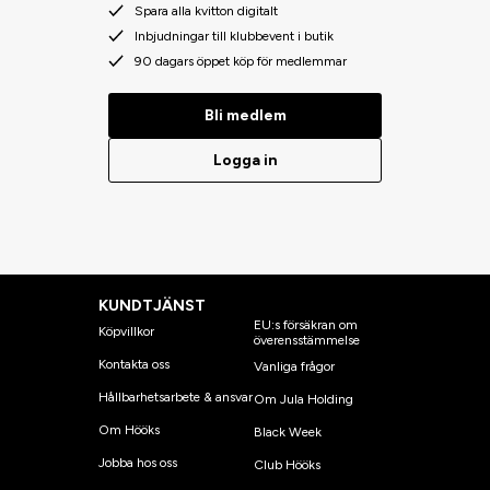
Spara alla kvitton digitalt
Inbjudningar till klubbevent i butik
90 dagars öppet köp för medlemmar
Bli medlem
Logga in
KUNDTJÄNST
EU:s försäkran om
Köpvillkor
överensstämmelse
Kontakta oss
Vanliga frågor
Hållbarhetsarbete & ansvar
Om Jula Holding
Om Hööks
Black Week
Jobba hos oss
Club Hööks