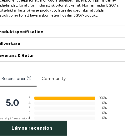
ceptionellt grepp för att möjliggöra stabilitet i sadeln, och på insidan av
djebandet, för att förhindra att skjortor sticker ut. Normal midja. EGO7:s
ötselråd är fästa på varje produkt och ger dig specifika, lättföljda
struktioner för att bevara skönheten hos din EGO7-produkt.
roduktspecifikation
illverkare
everans & Retur
Recensioner (1)
Community
5
100%
5.0
4
0%
3
0%
2
0%
1
0%
serat på 1 recension
Lämna recension