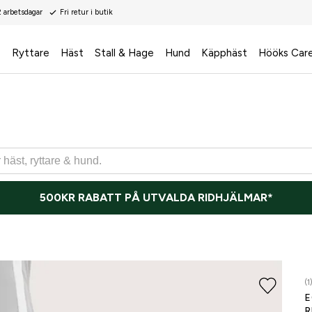
2 arbetsdagar
Fri retur i butik
s
Ryttare
Häst
Stall & Hage
Hund
Käpphäst
Hööks Car
500KR RABATT PÅ UTVALDA RIDHJÄLMAR*
(1
E
R