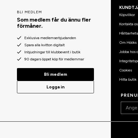
KUNDTJ
BLI MEDLEM
Köpvillkor
Som medlem får du ännu fler
Kontakta os
förmåner.
Hållbarhets
Exklusiva medlemserbjudanden
Om Hööks
Spara alla kvitton digitalt
Jobba hos o
Inbjudningar till klubbevent i butik
90 dagars öppet köp för medlemmar
Integritetsp
Cookies
Bli medlem
Hitta butik
Logga in
PRENU