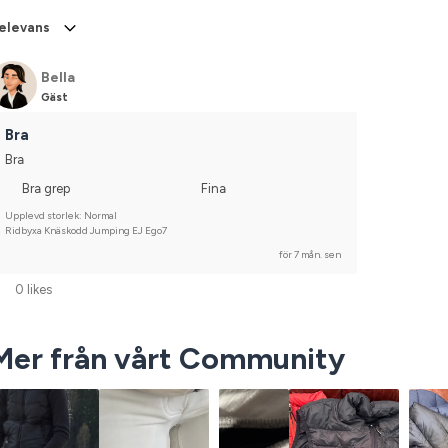
elevans
Bella
Gäst
Bra
Bra
Bra grep
Fina
Upplevd storlek: Normal
Ridbyxa Knäskodd Jumping EJ Ego7
för 7 mån. sen
0 likes
Mer från vårt Community