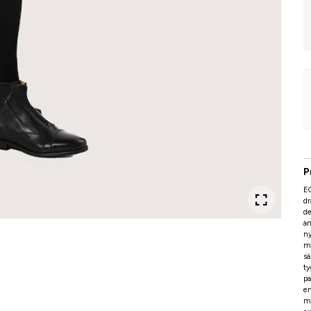
P
E
dr
de
an
n
me
sä
ty
pa
en
me