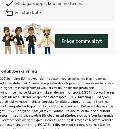
90 dagars öppet köp för medlemmar
Fri retur i butik
Fråga communityt
roduktbeskrivning
GO7 Jumping EJ-ridbyxor, damridbyxor med smickrande framfickor och
agkedjendetalj bak. Överlägsen prestanda och passform garanteras tack vare
n signaturskärning som utvecklats av italienska designers och
vändningen av de bästa tekniska materialen för sport. EGO7 ridbyxor har en
y patenterad COBRAX-knapp för extremsport. EGO7 Jumping EJ-ridbyxor,
d attraktiv, modern stil, är perfekta för både tävling eller daglig träning,
rskilt lämpade för hoppning. Lättskött utan strykning. Det revolutionerande
get i EGO7-ridbyxor, 100% jersey tillverkat i Italien, säkerställer en perfekt
ssform med fyrvägsstretch för obegränsad rörelse, stöd och formbevarande:
 komfort som aldrig tidigare upplevts, andningsförmåga och bättre kontakt
d hästen under ridning. EGO7 EJ-ridbyxor med silikongrepp, helsäte för