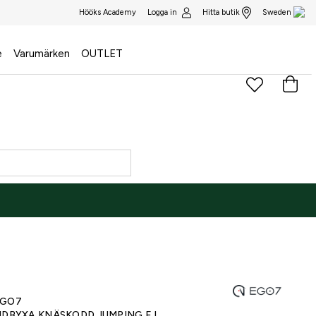
Logga in
Hitta butik
Hööks Academy
Sweden
e
Varumärken
OUTLET
)
GO7
IDBYXA KNÄSKODD JUMPING EJ