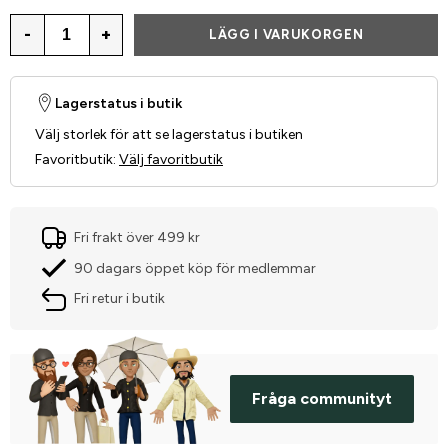
-
+
LÄGG I VARUKORGEN
Lagerstatus i butik
Välj storlek för att se lagerstatus i butiken
Favoritbutik
:
Välj favoritbutik
Fri frakt över 499 kr
90 dagars öppet köp för medlemmar
Fri retur i butik
Fråga communityt