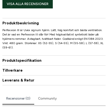
VISA ALLA RECENSIONER
Produktbeskrivning
Perfexxion III är Uvex signum hjälm. Lätt, hög komfort och bästa ventilation.
Det är vad en Perfexxion III står för! Med högkvalitativt syntetiskt läder på
hjälmens remmar. Avtagbart, tvättbart foder. Godkänd enligt EN1384:2023.
Vikt: 480 gram. Storlekar: XS (52-55), S (54-55), M (55-58), L (57-59), XL
(59-61).
Produktspecifikation
Tillverkare
Leverans & Retur
Recensioner (0)
Community