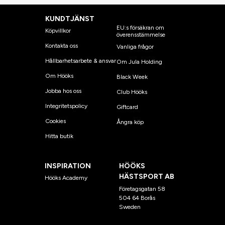
KUNDTJÄNST
EU:s försäkran om
Köpvillkor
överensstämmelse
Kontakta oss
Vanliga frågor
Hållbarhetsarbete & ansvar
Om Jula Holding
Om Hööks
Black Week
Jobba hos oss
Club Hööks
Integritetspolicy
Giftcard
Cookies
Ångra köp
Hitta butik
INSPIRATION
HÖÖKS
HÄSTSPORT AB
Hööks Academy
Företagsgatan 58
504 64 Borås
Sweden