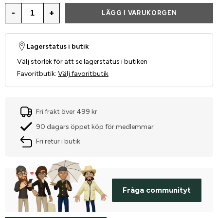
-
+
LÄGG I VARUKORGEN
Lagerstatus i butik
Välj storlek för att se lagerstatus i butiken
Favoritbutik
:
Välj favoritbutik
Fri frakt över 499 kr
90 dagars öppet köp för medlemmar
Fri retur i butik
Fråga communityt