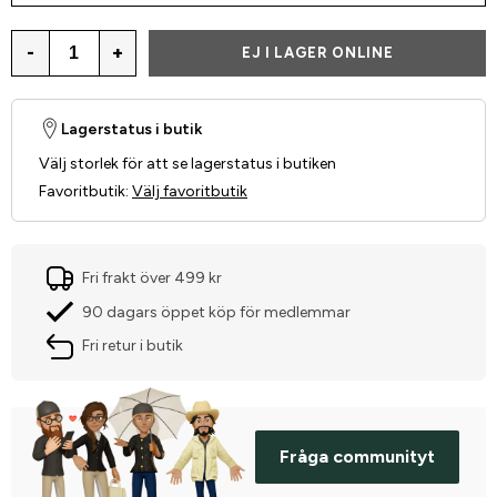
-
+
EJ I LAGER ONLINE
Lagerstatus i butik
Välj storlek för att se lagerstatus i butiken
Favoritbutik
:
Välj favoritbutik
Fri frakt över 499 kr
90 dagars öppet köp för medlemmar
Fri retur i butik
Fråga communityt