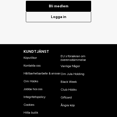
Bli medlem
Logga in
KUNDTJÄNST
EU:s försäkran om
Köpvillkor
överensstämmelse
Kontakta oss
Vanliga frågor
Hållbarhetsarbete & ansvar
Om Jula Holding
Om Hööks
Black Week
Jobba hos oss
Club Hööks
Integritetspolicy
Giftcard
Cookies
Ångra köp
Hitta butik