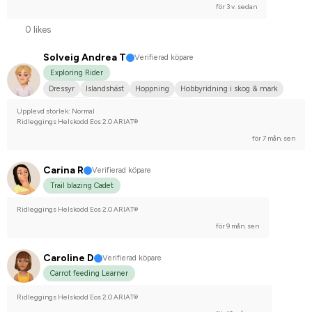
för 3 v. sedan
0 likes
Solveig Andrea T
Verifierad köpare
Exploring Rider
Dressyr
Islandshäst
Hoppning
Hobbyridning i skog & mark
Islandshäst
Tävlingsrider på hobbynivå
Upplevd storlek: Normal
Ridleggings Helskodd Eos 2.0 ARIAT®
för 7 mån. sen
Carina R
Verifierad köpare
Trail blazing Cadet
Ridleggings Helskodd Eos 2.0 ARIAT®
för 9 mån. sen
Caroline D
Verifierad köpare
Carrot feeding Learner
Ridleggings Helskodd Eos 2.0 ARIAT®