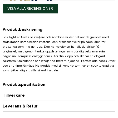
VISA ALLA RECENSIONER
Produktbeskrivning
Eos Tight är Ariats bästsäljare och kombinerar det helskodda greppet med
smickrande kompressionsmaterial och praktiska fickor på båda låren för
prestanda som inte ger upp. Den här versionen har allt du älskar från
originalet, med genomtänkta uppdateringar som gör dig bekvämare än
någonsin. Kompressionstyget omsluter din kropp och skapar en elegant
passform Smickrande och stödjande brett midjeband. Perforerade bensslut för
god andningsförmåga Helskodda med silikongrip som har en strukturerad yta
som hjälper dig att sitta säkert i sadeln.
Produktspecifikation
Tillverkare
Leverans & Retur