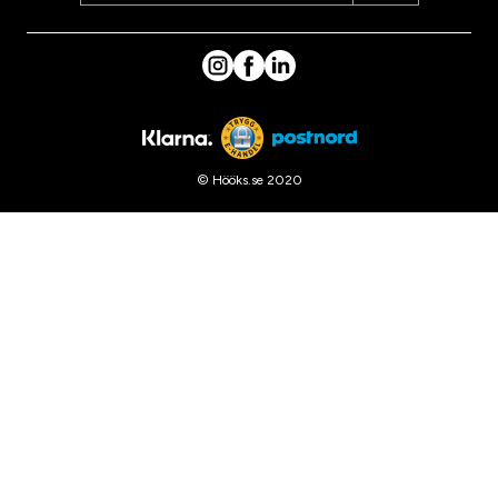
© Hööks.se 2020