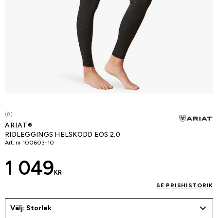
(8)
ARIAT®
RIDLEGGINGS HELSKODD EOS 2.0
Art. nr
100603-10
1 049
KR
SE PRISHISTORIK
Välj: Storlek