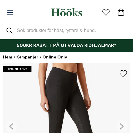
500KR RABATT PÅ UTVALDA RIDHJÄLMAR*
Hem
Kampanjer
Online Only
ONLINE ONLY