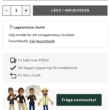
-
+
LÄGG I VARUKORGEN
Lagerstatus i butik
Välj storlek för att se lagerstatus i butiken
Favoritbutik
:
Välj favoritbutik
Fri frakt över 499 kr
90 dagars öppet köp för medlemmar
Fri retur i butik
Fråga communityt