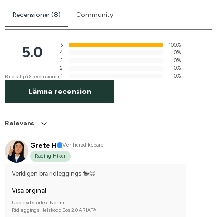
Recensioner (8)
Community
5
100%
5.0
4
0%
3
0%
2
0%
1
0%
Baserat på 8 recensioner
Lämna recension
Relevans
Grete H
Verifierad köpare
Racing Hiker
Verkligen bra ridleggings 🐎😊
Visa original
Upplevd storlek: Normal
Ridleggings Helskodd Eos 2.0 ARIAT®