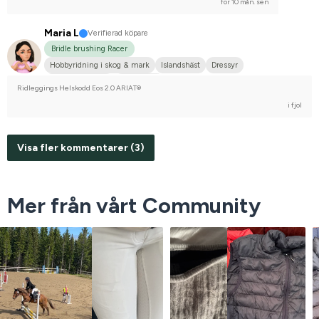
för 10 mån. sen
Maria L
Verifierad köpare
Bridle brushing Racer
Hobbyridning i skog & mark
Islandshäst
Dressyr
Mellanstor hund
Islandshäst
Ridleggings Helskodd Eos 2.0 ARIAT®
i fjol
Visa fler kommentarer (3)
Mer från vårt Community