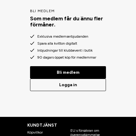
BLI MEDLEM
Som medlem får du ännu fler
förmåner.
Exklusiva medlemserbjudanden
Spara alla kvitton digitalt
Inbjudningar till klubbevent i butik
90 dagars öppet köp för medlemmar
Bli medlem
Logga in
KUNDTJÄNST
EU:s försäkran om
Köpvillkor
överensstämmelse