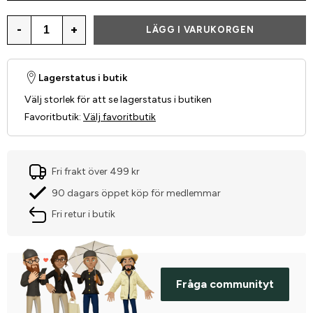
-
+
LÄGG I VARUKORGEN
Lagerstatus i butik
Välj storlek för att se lagerstatus i butiken
Favoritbutik
:
Välj favoritbutik
Fri frakt över 499 kr
90 dagars öppet köp för medlemmar
Fri retur i butik
Fråga communityt