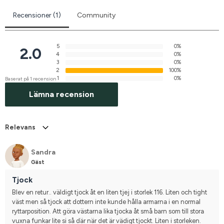
Recensioner (1)
Community
5
0%
2.0
4
0%
3
0%
2
100%
1
0%
Baserat på 1 recension
Lämna recension
Relevans
Sandra
Gäst
Tjock
Blev en retur.. väldigt tjock åt en liten tjej i storlek 116. Liten och tight 
väst men så tjock att dottern inte kunde hålla armarna i en normal 
ryttarposition. Att göra västarna lika tjocka åt små barn som till stora 
vuxna funkar lite si så där när det är vädigt tjockt. Liten i storleken.