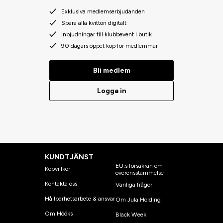
Exklusiva medlemserbjudanden
Spara alla kvitton digitalt
Inbjudningar till klubbevent i butik
90 dagars öppet köp för medlemmar
Bli medlem
Logga in
KUNDTJÄNST
EU:s försäkran om
Köpvillkor
överensstämmelse
Kontakta oss
Vanliga frågor
Hållbarhetsarbete & ansvar
Om Jula Holding
Om Hööks
Black Week