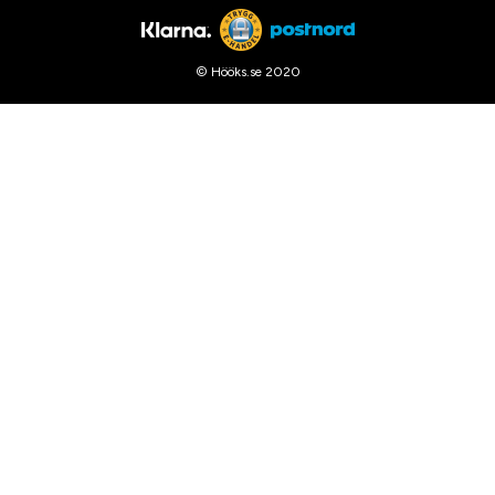
© Hööks.se 2020