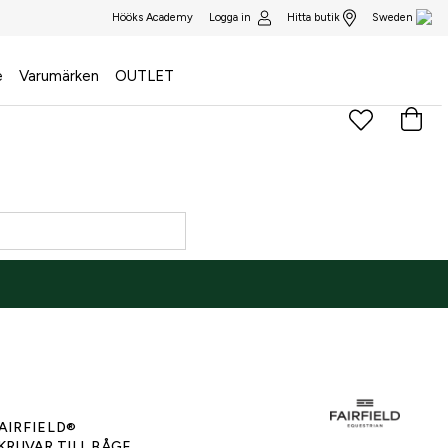
Logga in
Hitta butik
Hööks Academy
Sweden
e
Varumärken
OUTLET
)
AIRFIELD®
KRUVAR TILL BÅGE