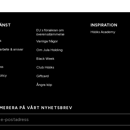
ÄNST
INSPIRATION
EU:s försäkran om
Hööks Academy
överensstämmelse
s
Vanliga frågor
arbete & ansvar
Om Jula Holding
Black Week
ss
Club Hööks
olicy
Giftcard
Ångra köp
MERERA PÅ VÅRT NYHETSBREV