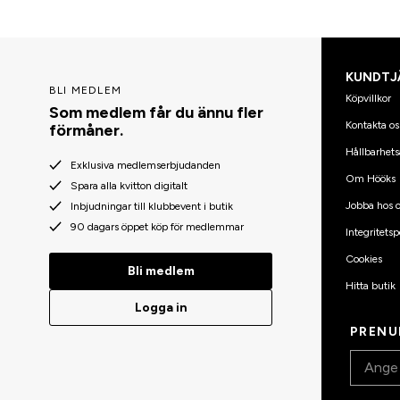
KUNDTJ
BLI MEDLEM
Köpvillkor
Som medlem får du ännu fler
Kontakta os
förmåner.
Hållbarhets
Exklusiva medlemserbjudanden
Om Hööks
Spara alla kvitton digitalt
Jobba hos o
Inbjudningar till klubbevent i butik
90 dagars öppet köp för medlemmar
Integritetsp
Cookies
Bli medlem
Hitta butik
Logga in
PRENU