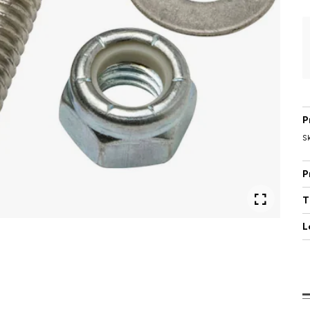
P
Sk
P
T
L