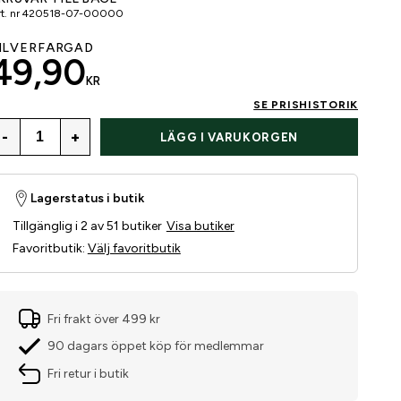
t. nr
420518-07-00000
ILVERFÄRGAD
49,90
KR
SE PRISHISTORIK
-
+
LÄGG I VARUKORGEN
Lagerstatus i butik
Tillgänglig i 2 av 51 butiker
Visa butiker
Favoritbutik
:
Välj favoritbutik
Fri frakt över 499 kr
90 dagars öppet köp för medlemmar
Fri retur i butik