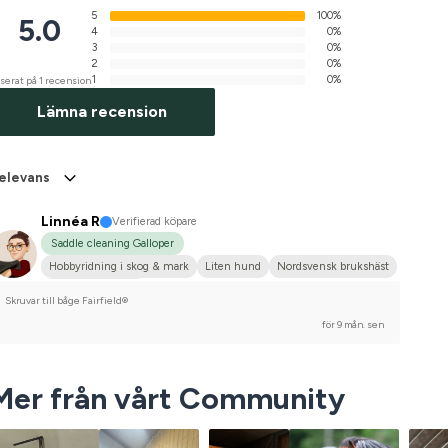
5
100%
5.0
4
0%
3
0%
2
0%
1
0%
serat på 1 recension
Lämna recension
elevans
Linnéa R
Verifierad köpare
Saddle cleaning Galloper
Hobbyridning i skog & mark
Liten hund
Nordsvensk brukshäst
Nej, jag tävlar inte
Skruvar till båge Fairfield®
för 9 mån. sen
Mer från vårt Community