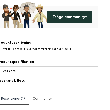
Fråga communityt
roduktbeskrivning
ruvar till lös båge 420517 för tömkörningsgjord 420514.
roduktspecifikation
illverkare
everans & Retur
Recensioner (1)
Community