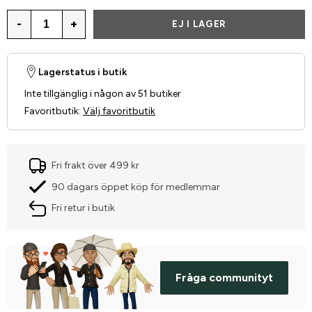
-
+
EJ I LAGER
Lagerstatus i butik
Inte tillgänglig i någon av 51 butiker
Favoritbutik
:
Välj favoritbutik
Fri frakt över 499 kr
90 dagars öppet köp för medlemmar
Fri retur i butik
Fråga communityt