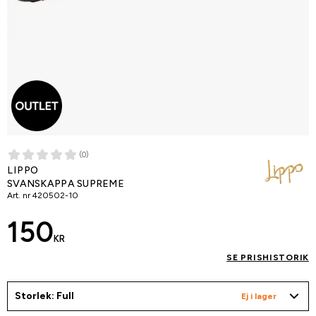
(0)
LIPPO
SVANSKAPPA SUPREME
Art. nr
420502-10
150
KR
SE PRISHISTORIK
Storlek: Full
Ej i lager