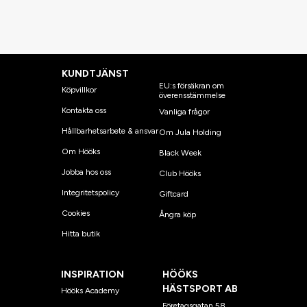
KUNDTJÄNST
EU:s försäkran om
Köpvillkor
överensstämmelse
Kontakta oss
Vanliga frågor
Hållbarhetsarbete & ansvar
Om Jula Holding
Om Hööks
Black Week
Jobba hos oss
Club Hööks
Integritetspolicy
Giftcard
Cookies
Ångra köp
Hitta butik
INSPIRATION
HÖÖKS
HÄSTSPORT AB
Hööks Academy
Företagsgatan 58