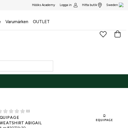
Logga in
Hitta butik
Hööks Academy
Sweden
e
Varumärken
OUTLET
(0)
NE ONLY
QUIPAGE
WEATSHIRT ABIGAIL
t. nr
820723-20