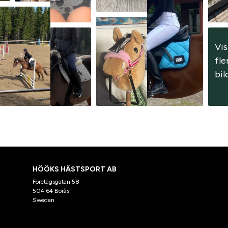
Vis
fler
bil
HÖÖKS HÄSTSPORT AB
Företagsgatan 58
504 64 Borås
Sweden