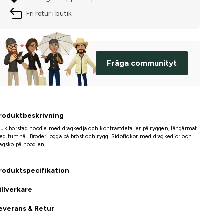
Fri retur i butik
Fråga communityt
roduktbeskrivning
uk borstad hoodie med dragkedja och kontrastdetaljer på ryggen, långärmat
d tumhål. Broderilogga på bröst och rygg. Sidofickor med dragkedjor och
agsko på hoodien
roduktspecifikation
illverkare
everans & Retur