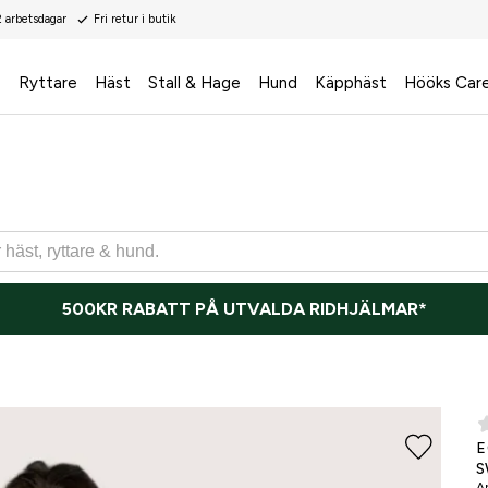
2 arbetsdagar
Fri retur i butik
s
Ryttare
Häst
Stall & Hage
Hund
Käpphäst
Hööks Car
500KR RABATT PÅ UTVALDA RIDHJÄLMAR*
ONLI
E
S
Ar