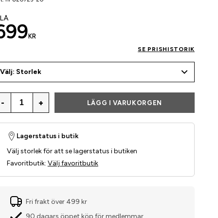
LÅ
699
KR
SE PRISHISTORIK
Välj: Storlek
-
+
LÄGG I VARUKORGEN
Lagerstatus i butik
Välj storlek för att se lagerstatus i butiken
Favoritbutik
:
Välj favoritbutik
Fri frakt över 499 kr
90 dagars öppet köp för medlemmar