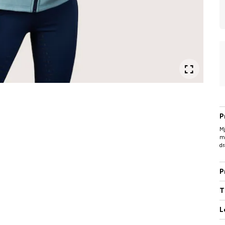
P
Mj
me
dr
P
T
L