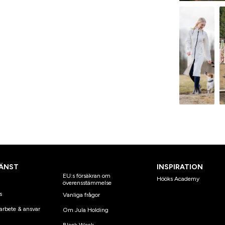
ÄNST
INSPIRATION
EU:s försäkran om
Hööks Academy
överensstämmelse
s
Vanliga frågor
arbete & ansvar
Om Jula Holding
Black Week