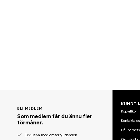
KUNDTJ
BLI MEDLEM
Köpvillkor
Som medlem får du ännu fler
Kontakta os
förmåner.
Hållbarhets
Exklusiva medlemserbjudanden
Om Hööks