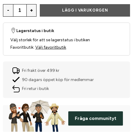
-
+
LÄGG I VARUKORGEN
Lagerstatus i butik
Välj storlek för att se lagerstatus i butiken
Favoritbutik
:
Välj favoritbutik
Fri frakt över 499 kr
90 dagars öppet köp för medlemmar
Fri retur i butik
Fråga communityt