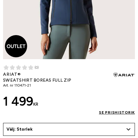
(0)
ARIAT®
SWEATSHIRT BOREAS FULL ZIP
Art. nr
110471-21
1 499
KR
SE PRISHISTORIK
Välj: Storlek