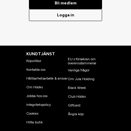
Bli medlem
Logga in
KUNDTJÄNST
EU:s försäkran om
Köpvillkor
överensstämmelse
Kontakta oss
Vanliga frågor
Hållbarhetsarbete & ansvar
Om Jula Holding
Om Hööks
Black Week
Jobba hos oss
Club Hööks
Integritetspolicy
Giftcard
Cookies
Ångra köp
Hitta butik