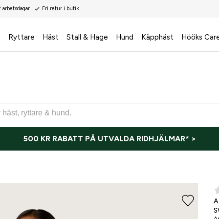
2 arbetsdagar
Fri retur i butik
s
Ryttare
Häst
Stall & Hage
Hund
Käpphäst
Hööks Car
500 KR RABATT PÅ UTVALDA RIDHJÄLMAR* >
ONLI
A
S
Ar