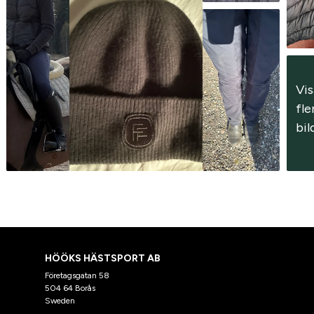
Vis
fler
bil
HÖÖKS HÄSTSPORT AB
Företagsgatan 58
504 64 Borås
Sweden