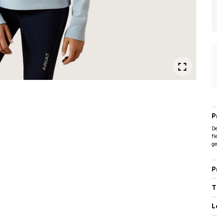
P
De
fl
ge
P
T
L