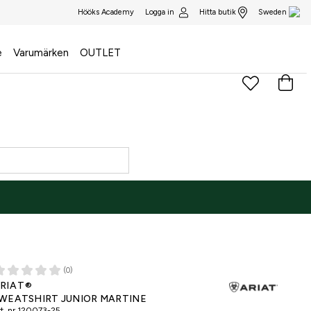
Logga in
Hitta butik
Hööks Academy
Sweden
e
Varumärken
OUTLET
(0)
NE ONLY
RIAT®
WEATSHIRT JUNIOR MARTINE
t. nr
120073-25