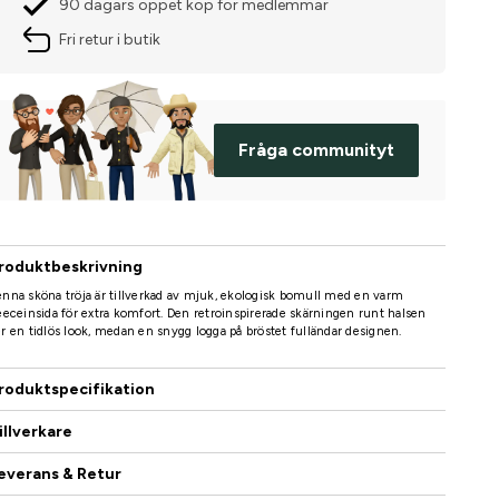
90 dagars öppet köp för medlemmar
Fri retur i butik
Fråga communityt
roduktbeskrivning
nna sköna tröja är tillverkad av mjuk, ekologisk bomull med en varm
eeceinsida för extra komfort. Den retroinspirerade skärningen runt halsen
r en tidlös look, medan en snygg logga på bröstet fulländar designen.
roduktspecifikation
illverkare
everans & Retur