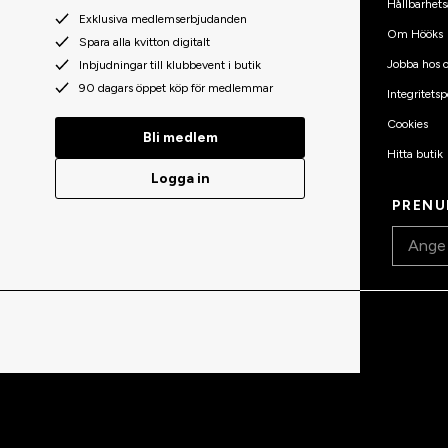
Hållbarhets
Exklusiva medlemserbjudanden
Om Hööks
Spara alla kvitton digitalt
Jobba hos o
Inbjudningar till klubbevent i butik
90 dagars öppet köp för medlemmar
Integritetsp
Cookies
Bli medlem
Hitta butik
Logga in
PRENU