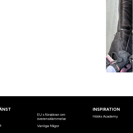
ÄNST
INSPIRATION
EU:s försäkran om
Hööks Academy
överensstämmelse
s
Vanliga frågor