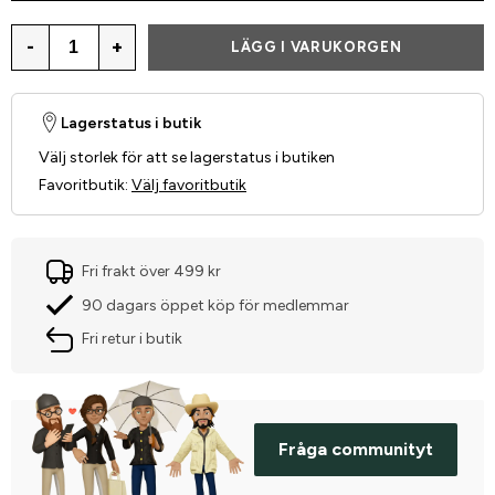
-
+
LÄGG I VARUKORGEN
Lagerstatus i butik
Välj storlek för att se lagerstatus i butiken
Favoritbutik
:
Välj favoritbutik
Fri frakt över 499 kr
90 dagars öppet köp för medlemmar
Fri retur i butik
Fråga communityt