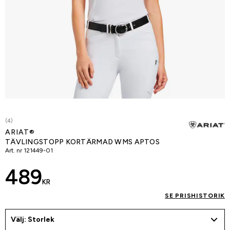
(4)
ARIAT®
TÄVLINGSTOPP KORTÄRMAD WMS APTOS
Art. nr
121449-01
489
KR
SE PRISHISTORIK
Välj: Storlek