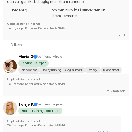
den var ganske behaglig men stram i armene.
Dølahest
Tävlingsrider på avancerad nivå
begahlig
om den blir våt så stikker den litt
stram i armene
Upplevd storlek: Normal
Tävlingstopp Kortärmad Wms aptos ARIAT®
i fjol
0 likes
Maria G
Verifierad köpare
Leading Galloper
Islandshäst
Hobbyridning i skog & mark
Dressyr
Islandshäst
Tävlingsrider på hobbynivå
Upplevd storlek: Normal
Tävlingstopp Kortärmad Wms aptos ARIAT®
för 7 mån. sen
Tonje K
Verifierad köpare
Bridle brushing Performer
Upplevd storlek: Normal
Tävlingstopp Kortärmad Wms aptos ARIAT®