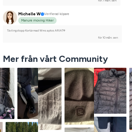
för 7 mån. sen
Michelle W
Verifierad köpare
Manure moving Hiker
Tävlingstopp Kortärmad Wms aptos ARIAT®
för 10 mån. sen
Mer från vårt Community