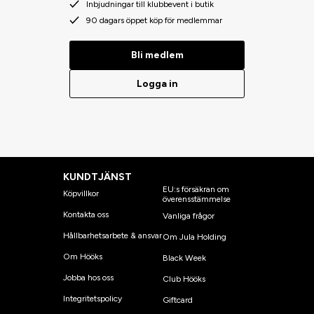
Inbjudningar till klubbevent i butik
90 dagars öppet köp för medlemmar
Bli medlem
Logga in
KUNDTJÄNST
EU:s försäkran om
Köpvillkor
överensstämmelse
Kontakta oss
Vanliga frågor
Hållbarhetsarbete & ansvar
Om Jula Holding
Om Hööks
Black Week
Jobba hos oss
Club Hööks
Integritetspolicy
Giftcard