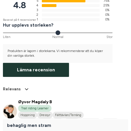
5
75%
4.8
4
25%
3
0%
2
0%
1
0%
Baserat på 4 recensioner
Hur upplevs storleken?
Liten
Normal
Stor
Produkten är lagom i storlekarna. Vi rekommenderar att du köper
din vanliga storlek.
Lämna recension
Relevans
Øyvor Magdaly B
Trail riding Learner
Hoppning
Dressyr
Fälttävlan/Terräng
Hobbyridning i skog & mark
Körning
Liten hund
Fjordhäst
behaglig men stram
Shetlandsponny
Tinker
Annan häst
Islandshäst
Haflinger