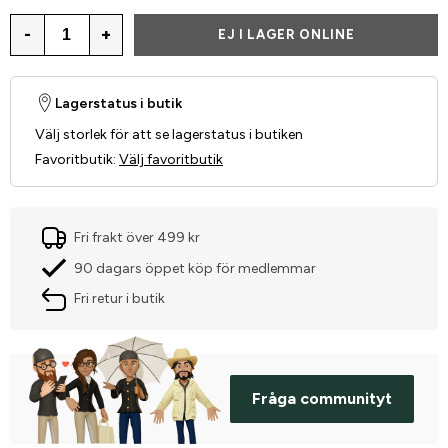
-
+
EJ I LAGER ONLINE
Lagerstatus i butik
Välj storlek för att se lagerstatus i butiken
Favoritbutik
:
Välj favoritbutik
Fri frakt över 499 kr
90 dagars öppet köp för medlemmar
Fri retur i butik
Fråga communityt