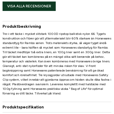
VISA ALLA RECENSIONER
Produktbeskrivning
Tre-i-ett täcke i mycket slitstark 1000D ripstop ballistisk nylon 66. Tygets
konstruktion och fibrer gör att yttermaterialet blir 60% starkare än Horsewares
standardtyg för Rambo serien. Trots materialets styrka, så väger tyget ändå
extremt lite - bara hälften så mycket som Horsewares standartyg för Rambo.
Till täcket medföljer två extra liners, en 100g liner samt en 300g liner. Detta
gör att täcket kan kombineras på en mängd olika sätt beroende på behov,
temperatur och väderlek. Kan även kombineras med Horsewares övriga liners.
Glansigt, anti-stat nylonfoder för att minska risken för skav. V-front
bogknäppning samt Horsewares patenterade benskärning för att ge ökad
komfort och rörelsefrihet. Tre kryssgjordar utrustade med Horsewares Safety
Clip system, vilket innebär att gjordarna öppnas om hästen skulle råka fastna i
något. Plastöverdragen svansrem. Levereras komplettt med halstäcke med
100g fyllning samt Horsewares praktiska väska " Bag of Life" för optimal
förvaring av ditt täcke. Tillverkat på Irland.
Produktspecifikation