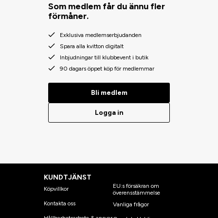
Som medlem får du ännu fler
förmåner.
Exklusiva medlemserbjudanden
Spara alla kvitton digitalt
Inbjudningar till klubbevent i butik
90 dagars öppet köp för medlemmar
Bli medlem
Logga in
KUNDTJÄNST
EU:s försäkran om
Köpvillkor
överensstämmelse
Kontakta oss
Vanliga frågor
Hållbarhetsarbete & ansvar