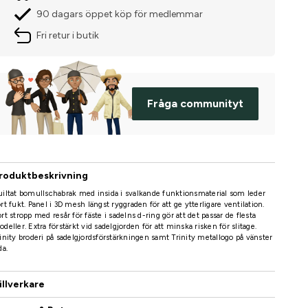
90 dagars öppet köp för medlemmar
Fri retur i butik
Fråga communityt
roduktbeskrivning
iltat bomullschabrak med insida i svalkande funktionsmaterial som leder
rt fukt. Panel i 3D mesh längst ryggraden för att ge ytterligare ventilation.
rt stropp med resår för fäste i sadelns d-ring gör att det passar de flesta
deller. Extra förstärkt vid sadelgjorden för att minska risken för slitage.
inity broderi på sadelgjordsförstärkningen samt Trinity metallogo på vänster
da.
illverkare