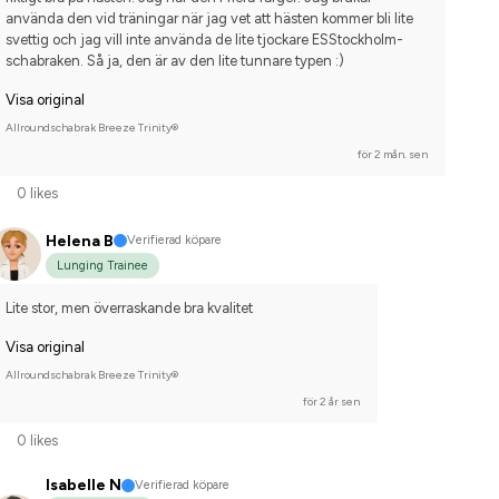
Nej, jag tävlar inte
använda den vid träningar när jag vet att hästen kommer bli lite 
svettig och jag vill inte använda de lite tjockare ESStockholm-
schabraken. Så ja, den är av den lite tunnare typen :)
Visa original
Allroundschabrak Breeze Trinity®
för 2 mån. sen
0 likes
Helena B
Verifierad köpare
Lunging Trainee
Lite stor, men överraskande bra kvalitet
Visa original
Allroundschabrak Breeze Trinity®
för 2 år sen
0 likes
Isabelle N
Verifierad köpare