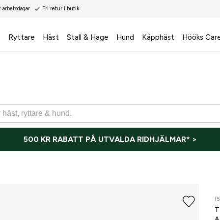
2 arbetsdagar
Fri retur i butik
s
Ryttare
Häst
Stall & Hage
Hund
Käpphäst
Hööks Car
500 KR RABATT PÅ UTVALDA RIDHJÄLMAR* >
(5
T
A