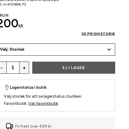
t. nr
400696-70
RUN
200
KR
SE PRISHISTORIK
Välj: Storlek
-
+
EJ I LAGER
Lagerstatus i butik
Välj storlek för att se lagerstatus i butiken
Favoritbutik
:
Välj favoritbutik
Fri frakt över 499 kr