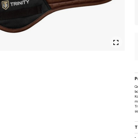
P
Qu
bo
Ko
mo
Tr
si
T