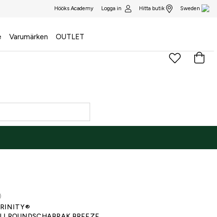
Logga in
Hitta butik
Hööks Academy
Sweden
e
Varumärken
OUTLET
)
RINITY®
LLROUNDSCHABRAK BREEZE