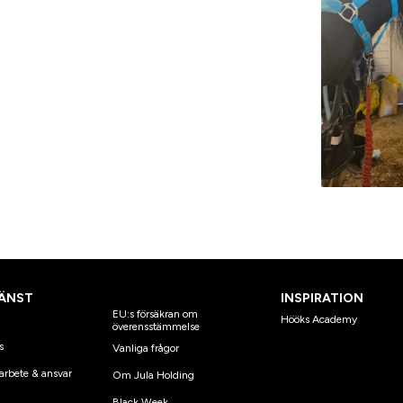
ÄNST
INSPIRATION
EU:s försäkran om
Hööks Academy
överensstämmelse
s
Vanliga frågor
arbete & ansvar
Om Jula Holding
Black Week