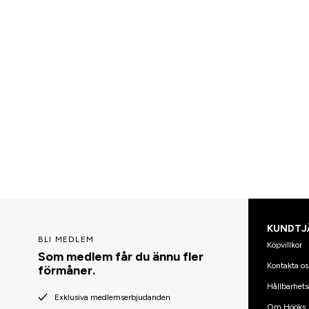
KUNDTJ
BLI MEDLEM
Köpvillkor
Som medlem får du ännu fler
Kontakta os
förmåner.
Hållbarhets
Exklusiva medlemserbjudanden
Om Hööks