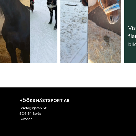
Vis
fler
bil
HÖÖKS HÄSTSPORT AB
Företagsgatan 58
504 64 Borås
Sweden