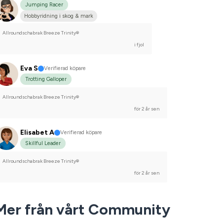
Jumping Racer
Hobbyridning i skog & mark
Allroundschabrak Breeze Trinity®
i fjol
Eva S
Verifierad köpare
Trotting Galloper
Allroundschabrak Breeze Trinity®
för 2 år sen
Elisabet A
Verifierad köpare
Skillful Leader
Allroundschabrak Breeze Trinity®
för 2 år sen
Mer från vårt Community