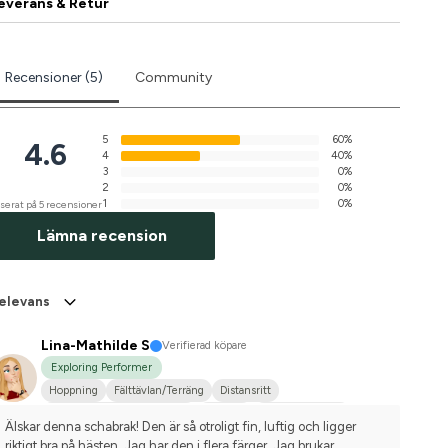
everans & Retur
Recensioner (5)
Community
5
60%
4.6
4
40%
3
0%
2
0%
1
0%
serat på 5 recensioner
Lämna recension
elevans
Lina-Mathilde S
Verifierad köpare
Exploring Performer
Hoppning
Fälttävlan/Terräng
Distansritt
Hobbyridning i skog & mark
Körning
Mellanstor hund
Älskar denna schabrak! Den är så otroligt fin, luftig och ligger 
Kallblodstravare
Annan häst
Shetlandsponny
riktigt bra på hästen. Jag har den i flera färger. Jag brukar 