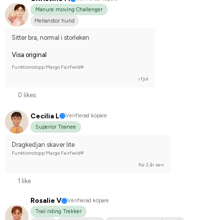
Manure moving Challenger
Mellanstor hund
Sitter bra, normal i storleken
Visa original
Funktionstopp Margo Fairfield®
i fjol
0 likes
Cecilia L
Verifierad köpare
Superior Trainee
Dragkedjan skaver lite
Funktionstopp Margo Fairfield®
för 2 år sen
1 like
Rosalie V
Verifierad köpare
Trail riding Trekker