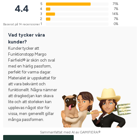
5
71%
4.4
4
7%
3
14%
2
7%
1
0%
Baserat på 14 recensioner
Vad tycker våra
kunder?
Kunder tycker att
Funktionstopp Margo
Fairfield® är skön och sval
med en härlig passform,
perfekt för varma dagar.
Materialet är uppskattat för
att vara bekvämt och
funktionellt. Några nämner
att dragkedjan kan skava
lite och att storleken kan
upplevas något stor för
vissa, men generellt gillar
många passformen.
Sammanfattat med AI av GAMIFIERA.®