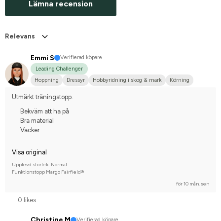
Lämna recension
Relevans
Emmi S
Verifierad köpare
Leading Challenger
Hoppning
Dressyr
Hobbyridning i skog & mark
Körning
Varmblodstravare
Finskt varmblod (FWB)
Finskt kallblod
Utmärkt träningstopp.
Tävlingsrider på hobbynivå
Bekväm att ha på
Bra material
Vacker
Visa original
Upplevd storlek: Normal
Funktionstopp Margo Fairfield®
för 10 mån. sen
0 likes
Christine M
Verifierad köpare