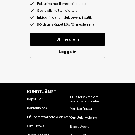
Exklusiva medlemserbjudanden
Spara alla kvitton digitalt
Inbjudningar till klubbevent i butik
90 dagars öppet köp för medlemmar
Bli medlem
Logga in
KUNDTJÄNST
EU:s försäkran om
Köpvillkor
överensstämmelse
Kontakta oss
Vanliga frågor
Hållbarhetsarbete & ansvar
Om Jula Holding
Om Hööks
Black Week