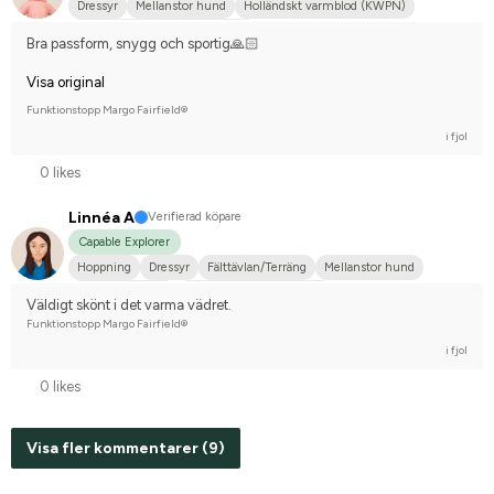
Dressyr
Mellanstor hund
Holländskt varmblod (KWPN)
Tävlingsrider på avancerad nivå
Bra passform, snygg och sportig🙏🏻
Visa original
Funktionstopp Margo Fairfield®
i fjol
0 likes
Linnéa A
Verifierad köpare
Capable Explorer
Hoppning
Dressyr
Fälttävlan/Terräng
Mellanstor hund
Shetlandsponny
Svenskt varmblod (SWB)
Väldigt skönt i det varma vädret.
Tävlingsrider på hobbynivå
Funktionstopp Margo Fairfield®
i fjol
0 likes
Visa fler kommentarer (9)