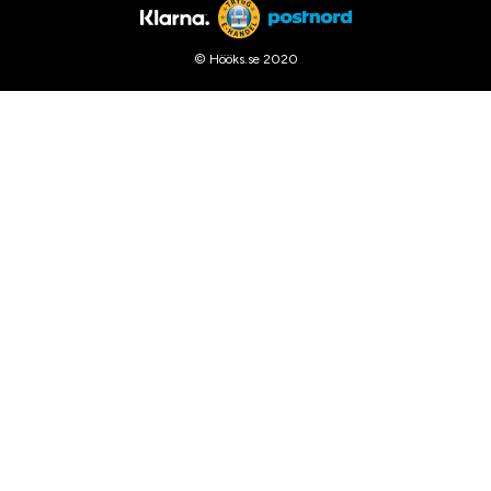
© Hööks.se 2020