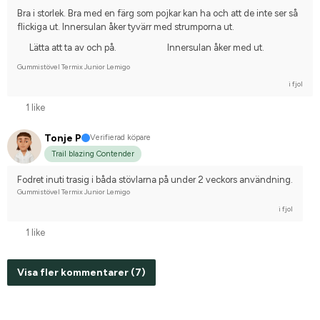
Bra i storlek. Bra med en färg som pojkar kan ha och att de inte ser så 
flickiga ut. Innersulan åker tyvärr med strumporna ut.
Lätta att ta av och på.
Innersulan åker med ut.
Gummistövel Termix Junior Lemigo
i fjol
1 like
Tonje P
Verifierad köpare
Trail blazing Contender
Fodret inuti trasig i båda stövlarna på under 2 veckors användning.
Gummistövel Termix Junior Lemigo
i fjol
1 like
Visa fler kommentarer (7)