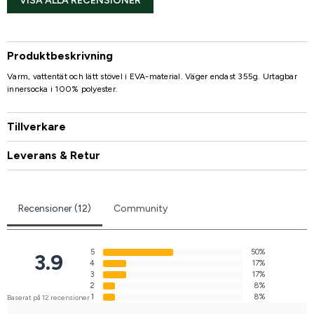
VISA ALLA RECENSIONER
Produktbeskrivning
Varm, vattentät och lätt stövel i EVA-material. Väger endast 355g. Urtagbar
innersocka i 100% polyester.
Tillverkare
Leverans & Retur
Recensioner (12)
Community
5
50%
3.9
4
17%
3
17%
2
8%
1
8%
Baserat på 12 recensioner