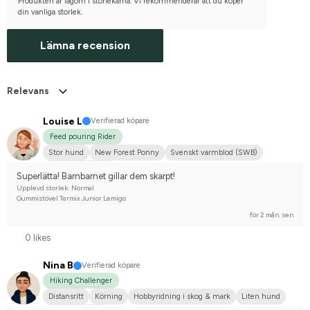
Produkten är lagom i storlekarna. Vi rekommenderar att du köper
din vanliga storlek.
Lämna recension
Relevans
Louise L
Verifierad köpare
Feed pouring Rider
Stor hund
New Forest Ponny
Svenskt varmblod (SWB)
Nej, jag tävlar inte
Superlätta! Barnbarnet gillar dem skarpt!
Upplevd storlek: Normal
Gummistövel Termix Junior Lemigo
för 2 mån. sen
0 likes
Nina B
Verifierad köpare
Hiking Challenger
Distansritt
Körning
Hobbyridning i skog & mark
Liten hund