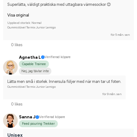
Kallblodstravare
Superlätta, väldigt praktiska med uttagbara värmesockor 😊
Visa original
Upplevd storlek: Normal
Gummistövel Termix Junior Lemigo
för 5 mån. sen
0 likes
Agnetha L
Verifierad köpare
Capable Trainee
Nej, jag tävlar inte
Lätta men små i storlek. Innersula följer med när man tar ut foten.
Gummistövel Termix Junior Lemigo
för 9 mån. sen
0 likes
Sanna J
Verifierad köpare
Feed pouring Trekker
Unisex