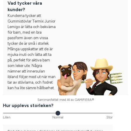
Vad tycker våra
kunder?
Kunderna tycker att
Gummistövlar Termix Junior
Lemigo är lätta och bekväma
för barn, med en bra
passform även om vissa
tycker de är små i storlek.
Många uppskattar att de är
mjuka inuti och lätta att ta
på, perfekt för aktiva barn
som leker ute. Några
nämner att innersulan
ibland följer med ut när man
tar av stövlarna, och fodret
kan ha lite sämre hållbarhet.
Sammanfattat med AI av GAMIFIERA.®
Hur upplevs storleken?
Liten
Normal
Stor