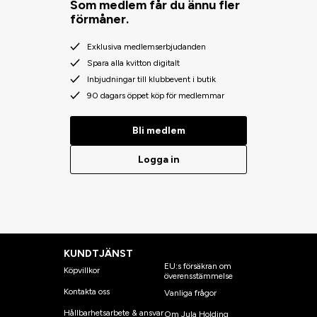
Som medlem får du ännu fler
förmåner.
Exklusiva medlemserbjudanden
Spara alla kvitton digitalt
Inbjudningar till klubbevent i butik
90 dagars öppet köp för medlemmar
Bli medlem
Logga in
KUNDTJÄNST
EU:s försäkran om
Köpvillkor
överensstämmelse
Kontakta oss
Vanliga frågor
Hållbarhetsarbete & ansvar
Om Jula Holding