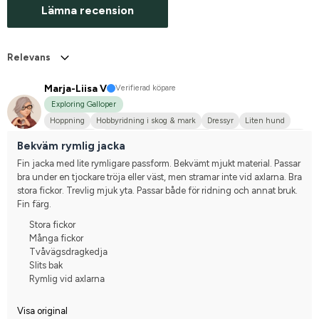
Lämna recension
Relevans
Marja-Liisa V
Verifierad köpare
Exploring Galloper
Hoppning
Hobbyridning i skog & mark
Dressyr
Liten hund
Estnisk Häst
Finskt kallblod
Annan häst
Korsning med halvblod
Bekväm rymlig jacka
Nej, jag tävlar inte
Fin jacka med lite rymligare passform. Bekvämt mjukt material. Passar 
bra under en tjockare tröja eller väst, men stramar inte vid axlarna. Bra 
stora fickor. Trevlig mjuk yta. Passar både för ridning och annat bruk. 
Fin färg.
Stora fickor
Många fickor
Tvåvägsdragkedja
Slits bak
Rymlig vid axlarna
Visa original