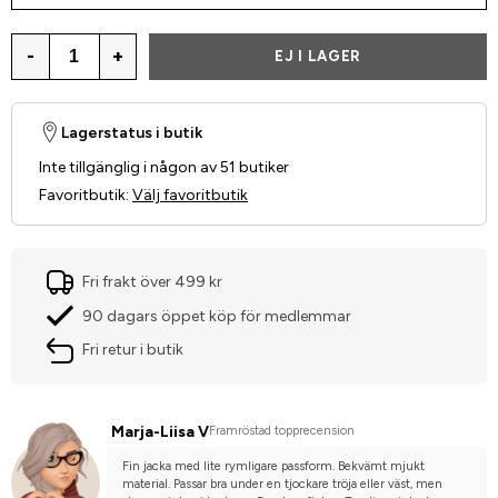
-
+
EJ I LAGER
Lagerstatus i butik
Inte tillgänglig i någon av 51 butiker
Favoritbutik
:
Välj favoritbutik
Fri frakt över 499 kr
90 dagars öppet köp för medlemmar
Fri retur i butik
Marja-Liisa V
Framröstad topprecension
Fin jacka med lite rymligare passform. Bekvämt mjukt 
material. Passar bra under en tjockare tröja eller väst, men 