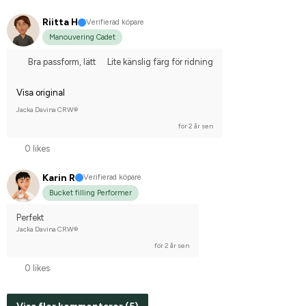
Riitta H
Verifierad köpare
Manouvering Cadet
Bra passform, lätt
Lite känslig färg för ridning
Visa original
Jacka Davina CRW®
för 2 år sen
0 likes
Karin R
Verifierad köpare
Bucket filling Performer
Perfekt
Jacka Davina CRW®
för 2 år sen
0 likes