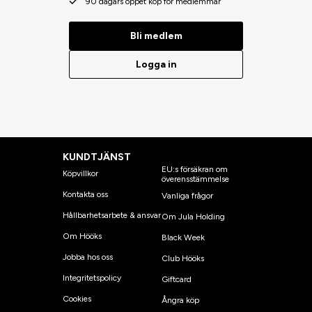
90 dagars öppet köp för medlemmar
Bli medlem
Logga in
KUNDTJÄNST
EU:s försäkran om
Köpvillkor
överensstämmelse
Kontakta oss
Vanliga frågor
Hållbarhetsarbete & ansvar
Om Jula Holding
Om Hööks
Black Week
Jobba hos oss
Club Hööks
Integritetspolicy
Giftcard
Cookies
Ångra köp