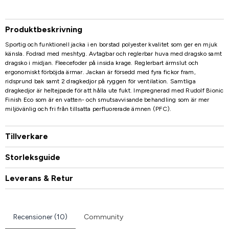
Produktbeskrivning
Sportig och funktionell jacka i en borstad polyester kvalitet som ger en mjuk
känsla. Fodrad med meshtyg. Avtagbar och reglerbar huva med dragsko samt
dragsko i midjan. Fleecefoder på insida krage. Reglerbart ärmslut och
ergonomiskt förböjda ärmar. Jackan är försedd med fyra fickor fram,
ridsprund bak samt 2 dragkedjor på ryggen för ventilation. Samtliga
dragkedjor är heltejpade för att hålla ute fukt. Impregnerad med Rudolf Bionic
Finish Eco som är en vatten- och smutsavvisande behandling som är mer
miljövänlig och fri från tillsatta perfluorerade ämnen (PFC).
Tillverkare
Storleksguide
Leverans & Retur
Recensioner (10)
Community