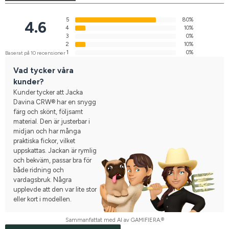
5
80%
4.6
4
10%
3
0%
2
10%
1
0%
Baserat på 10 recensioner
Vad tycker våra
kunder?
Kunder tycker att Jacka
Davina CRW® har en snygg
färg och skönt, följsamt
material. Den är justerbar i
midjan och har många
praktiska fickor, vilket
uppskattas. Jackan är rymlig
och bekväm, passar bra för
både ridning och
vardagsbruk. Några
upplevde att den var lite stor
eller kort i modellen.
Sammanfattat med AI av GAMIFIERA.®