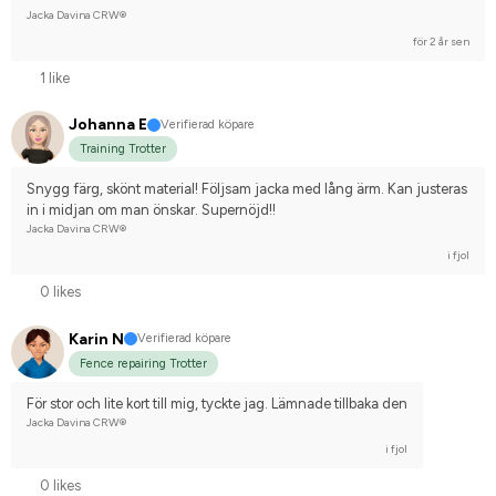
Jacka Davina CRW®
för 2 år sen
1 like
Johanna E
Verifierad köpare
Training Trotter
Snygg färg, skönt material! Följsam jacka med lång ärm. Kan justeras 
in i midjan om man önskar. Supernöjd!!
Jacka Davina CRW®
i fjol
0 likes
Karin N
Verifierad köpare
Fence repairing Trotter
För stor och lite kort till mig, tyckte jag. Lämnade tillbaka den
Jacka Davina CRW®
i fjol
0 likes