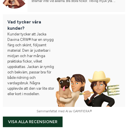
stramar inte vid axlarna. Bra stora fickor. Trevlig mjuk yta. 
Passar både för ridning och annat bruk. Fin färg.
Vad tycker våra
kunder?
Kunder tycker att Jacka
Davina CRW® har en snygg
färg och skönt, följsamt
material. Den är justerbar i
midjan och har många
praktiska fickor, vilket
uppskattas. Jackan är rymlig
och bekväm, passar bra för
både ridning och
vardagsbruk. Några
upplevde att den var lite stor
eller kort i modellen.
Sammanfattat med AI av GAMIFIERA.®
VISA ALLA RECENSIONER