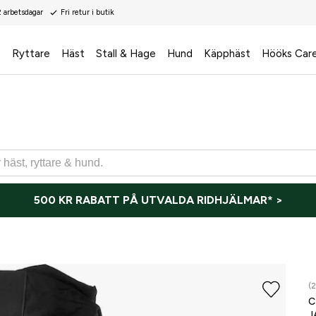
2 arbetsdagar
Fri retur i butik
s
Ryttare
Häst
Stall & Hage
Hund
Käpphäst
Hööks Car
500 KR RABATT PÅ UTVALDA RIDHJÄLMAR* >
(2
J