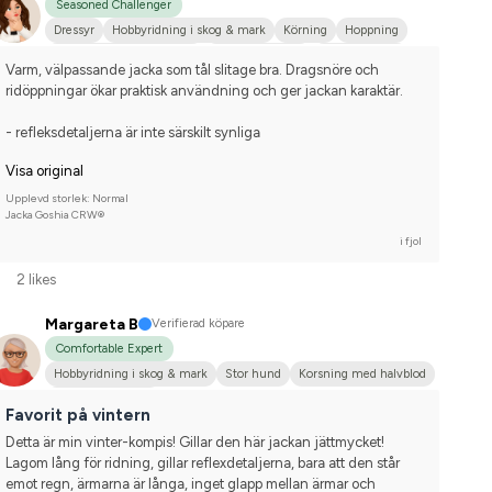
Seasoned Challenger
Dressyr
Hobbyridning i skog & mark
Körning
Hoppning
WE (Working Equestrian)
Mellanstor hund
Finskt kallblod
Varm, välpassande jacka som tål slitage bra. Dragsnöre och 
Irländsk Cob
Korsningsponny
Islandshäst
Nej, jag tävlar inte
ridöppningar ökar praktisk användning och ger jackan karaktär. 
- refleksdetaljerna är inte särskilt synliga
Visa original
Upplevd storlek: Normal
Jacka Goshia CRW®
i fjol
2 likes
Margareta B
Verifierad köpare
Comfortable Expert
Hobbyridning i skog & mark
Stor hund
Korsning med halvblod
Nej, jag tävlar inte
Favorit på vintern
Detta är min vinter-kompis! Gillar den här jackan jättmycket! 
Lagom lång för ridning, gillar reflexdetaljerna, bara att den står 
emot regn, ärmarna är långa, inget glapp mellan ärmar och 