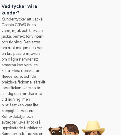
Vad tycker våra
kunder?
Kunder tycker att Jacka
Goshia CRW® är en
varm, mjuk och bekväm
jacka, perfekt för vintern
och ridning. Den sitter
bra runt midjan och har
en bra passform, även
om några nämner att
ärmarna kan vara lite
korta. Flera uppskattar
fleecefodret och de
praktiska fickorna, särskilt
innerfickan. Jackan är
smidig och hindrar inte
vid ridning, men
blixtlåset kan vara lite
knepigt att hantera.
Reflexdetaljer och
avtagbar luva är också
uppskattade funktioner.
Sammanfattningsvis en