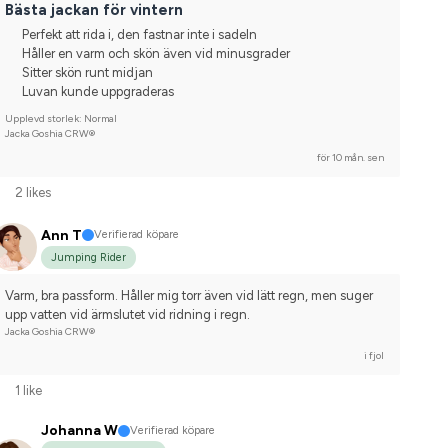
Bästa jackan för vintern
Perfekt att rida i, den fastnar inte i sadeln
Håller en varm och skön även vid minusgrader
Sitter skön runt midjan
Luvan kunde uppgraderas
Upplevd storlek: Normal
Jacka Goshia CRW®
för 10 mån. sen
2 likes
Ann T
Verifierad köpare
Jumping Rider
Varm, bra passform. Håller mig torr även vid lätt regn, men suger 
upp vatten vid ärmslutet vid ridning i regn.
Jacka Goshia CRW®
i fjol
1 like
Johanna W
Verifierad köpare