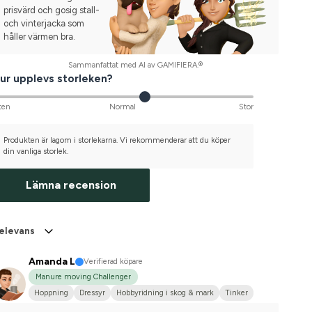
prisvärd och gosig stall-
och vinterjacka som
håller värmen bra.
Sammanfattat med AI av GAMIFIERA.®
ur upplevs storleken?
ten
Normal
Stor
Produkten är lagom i storlekarna. Vi rekommenderar att du köper
din vanliga storlek.
Lämna recension
elevans
Amanda L
Verifierad köpare
Manure moving Challenger
Hoppning
Dressyr
Hobbyridning i skog & mark
Tinker