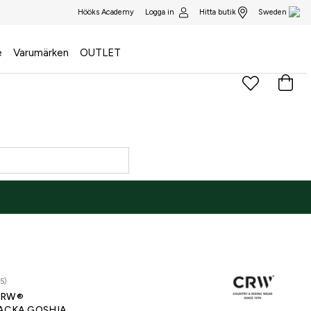
Logga in
Hitta butik
Hööks Academy
Sweden
e
Varumärken
OUTLET
5)
CRW®
ACKA GOSHIA