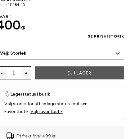
t. nr
111484-10
VART
400
KR
SE PRISHISTORIK
Välj: Storlek
-
+
EJ I LAGER
Lagerstatus i butik
Välj storlek för att se lagerstatus i butiken
Favoritbutik
:
Välj favoritbutik
Fri frakt över 499 kr