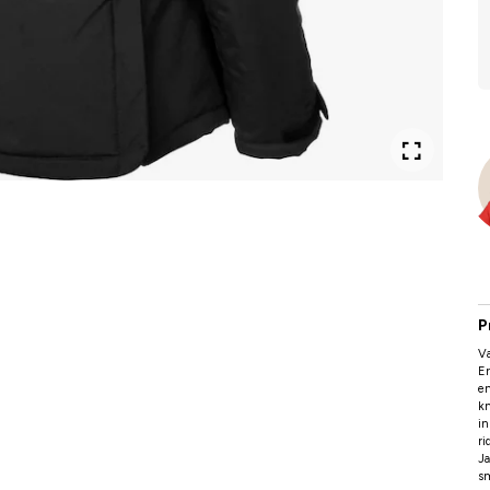
P
Va
Er
en
kn
in
ri
Ja
sm