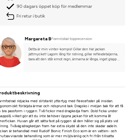
90 dagars öppet köp för medlemmar
Fri retur i butik
Margareta B
Framröstad topprecension
Detta är min vinter-kompis! Gillar den här jackan 
jättmycket! Lagom lång för ridning, gillar reflexdetaljerna, 
bara att den står emot regn, ärmarna är långa, inget glapp 
mellan ärmar och handskar. Bra att man kan dra ihop den i 
midjan. Väldigt bra att den går upp ordentligt i halsen, jag 
vill absolut inte frysa om halsen.
roduktbeskrivning
rmfodrad ridjacka med slitstarkt yttertyg med fleecefoder på insidan.
gonomiskt förböjda ärmar och ridsprund bak. Dragsko i midjan bak för att få
 bra passform i ryggen. Två fickor med dragkedja fram. Dold ficka under
appslå, vilket gör att du inte behöver öppna jackan för att komma åt
nerfickan. Huvan går att sätta fast på ryggen så den håller sig på plats vid
dning. Tvåvägsdragkedjan fram har extra skydd så den inte skadar sadeln.
ckan är behandlad med Rudolf Bionic Finish Eco som är en vatten- och
utsavvisande behandling som är mer miljövänlig och fri från tillsatta