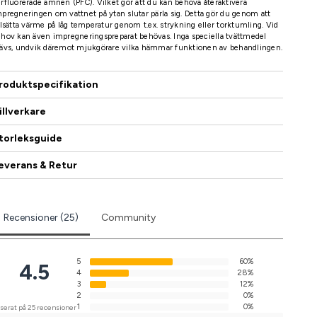
rfluorerade ämnen (PFC). Vilket gör att du kan behöva återaktivera
pregneringen om vattnet på ytan slutar pärla sig. Detta gör du genom att
llsätta värme på låg temperatur genom t.ex. strykning eller torktumling. Vid
hov kan även impregneringspreparat behövas. Inga speciella tvättmedel
rävs, undvik däremot mjukgörare vilka hämmar funktionen av behandlingen.
roduktspecifikation
illverkare
torleksguide
everans & Retur
Recensioner (25)
Community
5
60%
4.5
4
28%
3
12%
2
0%
1
0%
serat på 25 recensioner