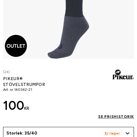
(24)
PIKEUR®
STÖVELSTRUMPOR
Art. nr
140342-21
100
KR
SE PRISHISTORIK
Storlek: 35/40
Ej i lager