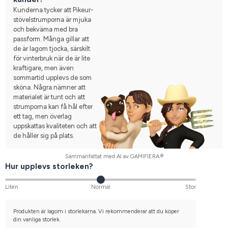
Kunderna tycker att Pikeur-
stövelstrumporna är mjuka
och bekväma med bra
passform. Många gillar att
de är lagom tjocka, särskilt
för vinterbruk när de är lite
kraftigare, men även
sommartid upplevs de som
sköna. Några nämner att
materialet är tunt och att
strumporna kan få hål efter
ett tag, men överlag
uppskattas kvaliteten och att
de håller sig på plats.
Sammanfattat med AI av GAMIFIERA.®
Hur upplevs storleken?
Liten
Normal
Stor
Produkten är lagom i storlekarna. Vi rekommenderar att du köper
din vanliga storlek.