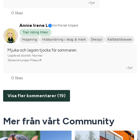
i fjol
0 likes
Annie Irene L
Verifierad köpare
Trail riding Hiker
Hoppning
Hobbyridning i skog & mark
Dressyr
Kallblodstravare
Nej, jag tävlar inte
Mjuka och lagom tjocka för sommaren.
Upplevd storlek: Normal
Stövelstrumpor Pikeur®
i fjol
0 likes
Visa fler kommentarer (19)
Mer från vårt Community