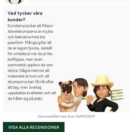
Vad tycker våra
kunder?
Kunderna tycker att Pikeur-
stövelstrumporna är mjuka
och bekväma med bra
passform. Många gillar att
de är lagom tjocka, särskilt
för vinterbruk när de är lite
kraftigare, men även
sommartid upplevs de som
sköna. Några nämner att
materialet är tunt och att
strumporna kan få hål efter
ett tag, men överlag
uppskattas kvaliteten och att
de håller sig på plats.
Sammanfattat med AI av GAMIFIERA.®
VISA ALLA RECENSIONER