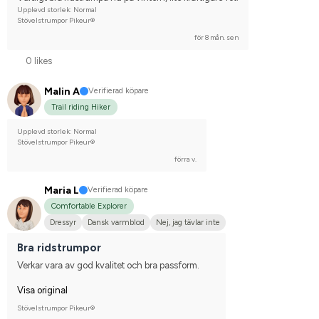
Upplevd storlek: Normal
Stövelstrumpor Pikeur®
för 8 mån. sen
0 likes
Malin A
Verifierad köpare
Trail riding Hiker
Upplevd storlek: Normal
Stövelstrumpor Pikeur®
förra v.
Maria L
Verifierad köpare
Comfortable Explorer
Dressyr
Dansk varmblod
Nej, jag tävlar inte
Bra ridstrumpor
Verkar vara av god kvalitet och bra passform.
Visa original
Stövelstrumpor Pikeur®