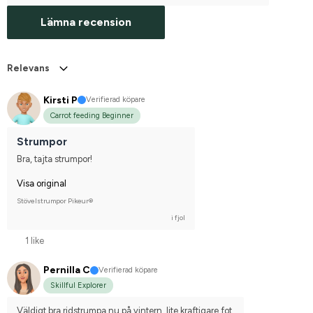
Lämna recension
Relevans
Kirsti P
Verifierad köpare
Carrot feeding Beginner
Strumpor
Bra, tajta strumpor!
Visa original
Stövelstrumpor Pikeur®
i fjol
1 like
Pernilla C
Verifierad köpare
Skillful Explorer
Väldigt bra ridstrumpa nu på vintern, lite kraftigare fot.