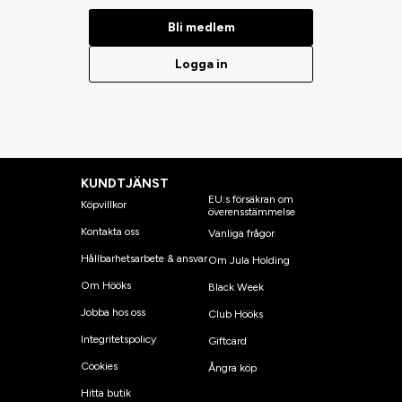
Bli medlem
Logga in
KUNDTJÄNST
EU:s försäkran om
Köpvillkor
överensstämmelse
Kontakta oss
Vanliga frågor
Hållbarhetsarbete & ansvar
Om Jula Holding
Om Hööks
Black Week
Jobba hos oss
Club Hööks
Integritetspolicy
Giftcard
Cookies
Ångra köp
Hitta butik