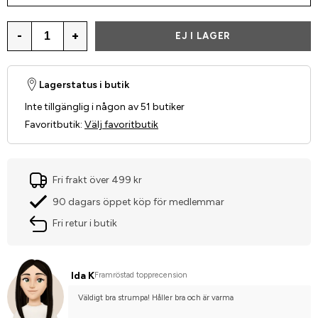
-
+
EJ I LAGER
Lagerstatus i butik
Inte tillgänglig i någon av 51 butiker
Favoritbutik
:
Välj favoritbutik
Fri frakt över 499 kr
90 dagars öppet köp för medlemmar
Fri retur i butik
Ida K
Framröstad topprecension
Väldigt bra strumpa! Håller bra och är varma