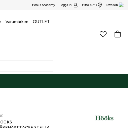
Logga in
Hitta butik
Hööks Academy
Sweden
e
Varumärken
OUTLET
28)
ÖÖKS
ÄPPHÄSTTÄCKE STELLA