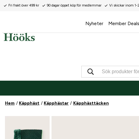
Fri frakt över 499 kr
90 dagar öppet köp för medlemmar
Vi skickar inom 1-
Nyheter
Member Deal
Hem
Käpphäst
Käpphästar
Käpphästtäcken