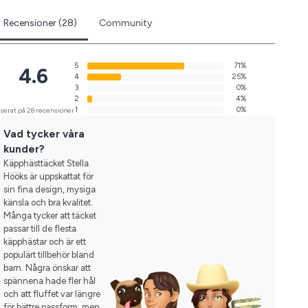
Recensioner (28)
Community
5
71%
4.6
4
25%
3
0%
2
4%
1
0%
serat på 28 recensioner
Vad tycker våra
kunder?
Käpphästtäcket Stella
Hööks är uppskattat för
sin fina design, mysiga
känsla och bra kvalitet.
Många tycker att täcket
passar till de flesta
käpphästar och är ett
populärt tillbehör bland
barn. Några önskar att
spännena hade fler hål
och att fluffet var längre
för bättre passform, men