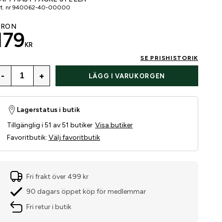
t. nr
940062-40-00000
GRÖN
179
KR
SE PRISHISTORIK
-
+
LÄGG I VARUKORGEN
Lagerstatus i butik
Tillgänglig i 51 av 51 butiker
Visa butiker
Favoritbutik
:
Välj favoritbutik
Fri frakt över 499 kr
90 dagars öppet köp för medlemmar
Fri retur i butik