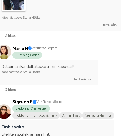
Käpphästtäcke Stella Hööks
förra mån.
0 likes
Maria H
Verifierad köpare
Jumping Cadet
Dottern älskar detta täcke till sin käpphäst!
Käpphästtäcke Stella Hööks
för 4 mån. sen
0 likes
Sigrunn B
Verifierad köpare
Exploring Challenger
Hobbyridning i skog & mark
Annan häst
Nej, jag tävlar inte
Fint täcke
Lite liten storlek, annars fint.