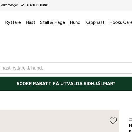
2 arbetsdagar
Fri retur i butik
s
Ryttare
Häst
Stall & Hage
Hund
Käpphäst
Hööks Car
500KR RABATT PÅ UTVALDA RIDHJÄLMAR*
(
H
K