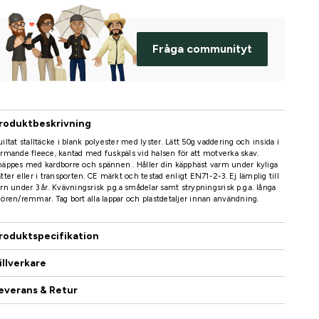
Fråga communityt
roduktbeskrivning
iltat stalltäcke i blank polyester med lyster. Lätt 50g vaddering och insida i
rmande fleece, kantad med fuskpäls vid halsen för att motverka skav.
äppes med kardborre och spännen . Håller din käpphäst varm under kyliga
tter eller i transporten. CE märkt och testad enligt EN71-2-3. Ej lämplig till
rn under 3 år. Kvävningsrisk p.g.a smådelar samt strypningsrisk p.g.a. långa
ören/remmar. Tag bort alla lappar och plastdetaljer innan användning.
roduktspecifikation
illverkare
everans & Retur