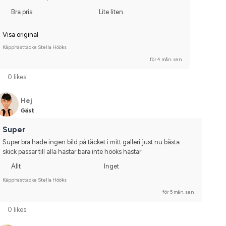
Bra pris
Lite liten
Visa original
Käpphästtäcke Stella Hööks
för 4 mån. sen
0 likes
Hej
Gäst
Super
Super bra hade ingen bild på täcket i mitt galleri just nu bästa 
skick passar till alla hästar bara inte hööks hästar
Allt
Inget
Käpphästtäcke Stella Hööks
för 5 mån. sen
0 likes