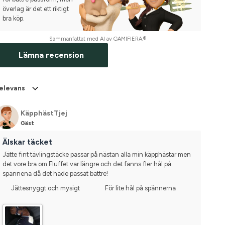
överlag är det ett riktigt
bra köp.
Sammanfattat med AI av GAMIFIERA.®
Lämna recension
elevans
KäpphästTjej
Gäst
Älskar täcket
Jätte fint tävlingstäcke passar på nästan alla min käpphästar men 
det vore bra om Fluffet var längre och det fanns fler hål på 
spännena då det hade passat bättre!
Jättesnyggt och mysigt
För lite hål på spännerna