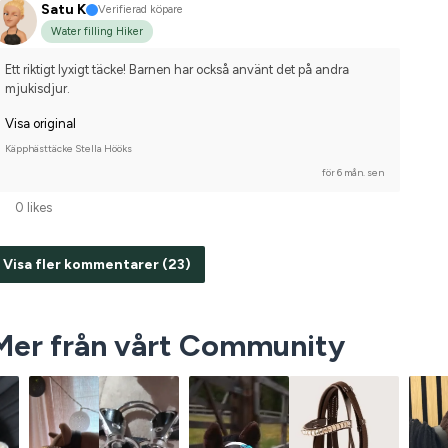
Satu K
Verifierad köpare
Water filling Hiker
Ett riktigt lyxigt täcke! Barnen har också använt det på andra 
mjukisdjur.
Visa original
Käpphästtäcke Stella Hööks
för 6 mån. sen
0 likes
Visa fler kommentarer (23)
Mer från vårt Community