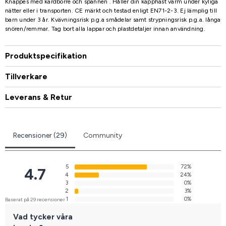
Knäppes med kardborre och spännen . Håller din käpphäst varm under kyliga
nätter eller i transporten. CE märkt och testad enligt EN71-2-3. Ej lämplig till
barn under 3 år. Kvävningsrisk p.g.a smådelar samt strypningsrisk p.g.a. långa
snören/remmar. Tag bort alla lappar och plastdetaljer innan användning.
Produktspecifikation
Tillverkare
Leverans & Retur
Recensioner (29)
Community
5
72%
4.7
4
24%
3
0%
2
3%
1
0%
Baserat på 29 recensioner
Vad tycker våra