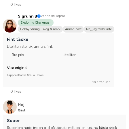
0 likes
Sigrunn B
Verifierad köpare
Exploring Challenger
Hobbyridning i skog & mark
Annan häst
Nej, jag tävlar inte
Fint täcke
Lite liten storlek, annars fint.
Bra pris
Lite liten
Visa original
Käpphästtäcke Stella Hööks
för 5 mån. sen
0 likes
Hej
Gäst
Super
Super bra hade ingen bild på täcket i mitt galleri just nu bästa skick 