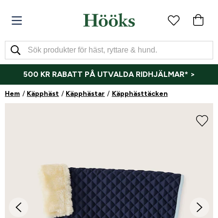
500 KR RABATT PÅ UTVALDA RIDHJÄLMAR* >
Hem
Käpphäst
Käpphästar
Käpphästtäcken