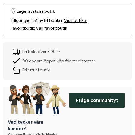
Lagerstatus i butik
Tillgänglig i 51 av 51 butiker
Visa butiker
Favoritbutik
:
Välj favoritbutik
Fri frakt över 499 kr
90 dagars öppet köp för medlemmar
Fri retur i butik
Fråga communityt
Vad tycker våra
kunder?
Käpphästtäcket Stella Hööks