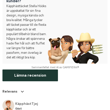
kunder?
Käpphästtäcket Stella Hööks
är uppskattat för sin fina
design, mysiga känsla och
bra kvalitet. Många tycker
att täcket passar till de flesta
käpphästar och är ett
populärt tillbehör bland barn.
Några önskar att spännena
hade fler hål och att fluffet
var längre för bättre
passform, men överlag är
det ett riktigt bra köp.
Sammanfattat med AI av GAMIFIERA.®
Lämna recension
Relevans
KäpphästTjej
Gäst