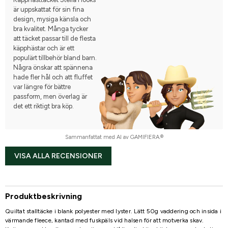
är uppskattat för sin fina
design, mysiga känsla och
bra kvalitet. Många tycker
att täcket passar till de flesta
käpphästar och är ett
populärt tillbehör bland barn.
Några önskar att spännena
hade fler hål och att fluffet
var längre för bättre
passform, men överlag är
det ett riktigt bra köp.
Sammanfattat med AI av GAMIFIERA.®
VISA ALLA RECENSIONER
Produktbeskrivning
Quiltat stalltäcke i blank polyester med lyster. Lätt 50g vaddering och insida i
värmande fleece, kantad med fuskpäls vid halsen för att motverka skav.