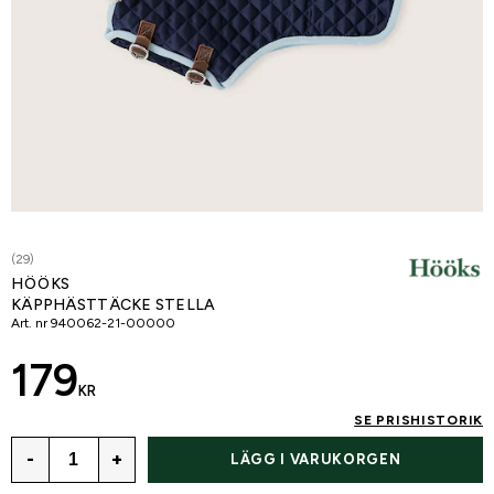
(29)
HÖÖKS
KÄPPHÄSTTÄCKE STELLA
Art. nr
940062-21-00000
179
KR
SE PRISHISTORIK
-
+
LÄGG I VARUKORGEN