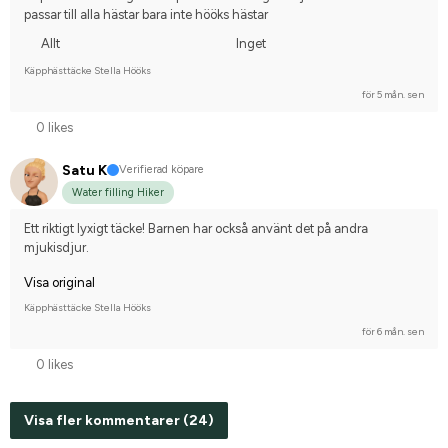
passar till alla hästar bara inte hööks hästar
Allt
Inget
Käpphästtäcke Stella Hööks
för 5 mån. sen
0 likes
Satu K
Verifierad köpare
Water filling Hiker
Ett riktigt lyxigt täcke! Barnen har också använt det på andra 
mjukisdjur.
Visa original
Käpphästtäcke Stella Hööks
för 6 mån. sen
0 likes
Visa fler kommentarer (24)