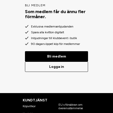
BLI MEDLEM
Som medlem får du ännu fler
förmåner.
Exklusiva medlemserbjudanden
Spara alla kvitton digitalt
Inbjudningar till klubbevent i butik
90 dagars öppet köp för medlemmar
Bli medlem
Logga in
KUNDTJÄNST
EU:s försäkran om
Köpvillkor
överensstämmelse