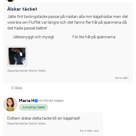
Älskar täcket
Jätte fint tävlingstäcke passar på nästan alla min käpphästar men det 
vore bra om Fluffet var längre och det fanns fler hål på spännena då 
det hade passat bättre!
Jättesnyggt och mysigt
För lite hål på spännerna
Käpphästtäcke Stella Hööks
förra mån.
0 likes
Maria H
Verifierad köpare
Jumping Cadet
Dottern älskar detta täcke till sin käpphäst!
Käpphästtäcke Stella Hööks
för 4 mån. sen